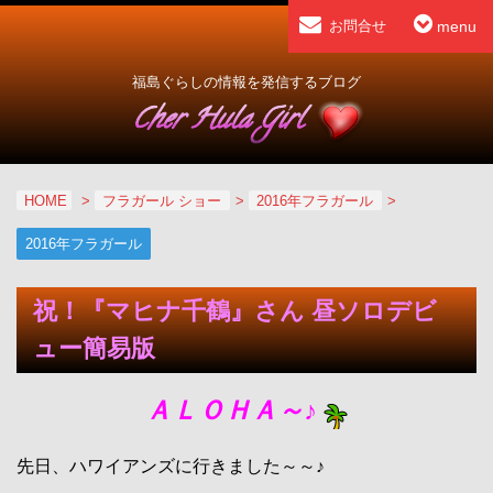
menu
お問合せ
福島ぐらしの情報を発信するブログ
HOME
>
フラガール ショー
>
2016年フラガール
>
2016年フラガール
祝！『マヒナ千鶴』さん 昼ソロデビ
ュー簡易版
ＡＬＯＨＡ～♪
先日、ハワイアンズに行きました～～♪