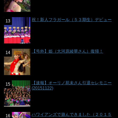
祝！新人フラガール（５３期生）デビュー
【号外】姫（大河原綾華さん）復帰！
【速報】オーリノ苑未さん引退セレモニー
(20151122)
ハワイアンズで遊んできました（２０１５