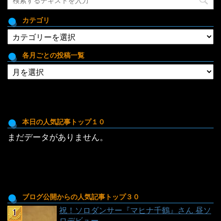
カテゴリ
カ
テ
ゴ
各月ごとの投稿一覧
リ
各
月
ご
と
の
投
本日の人気記事トップ１０
稿
まだデータがありません。
一
覧
ブログ公開からの人気記事トップ３０
祝！ソロダンサー『マヒナ千鶴』さん 昼ソ
ロデビュー