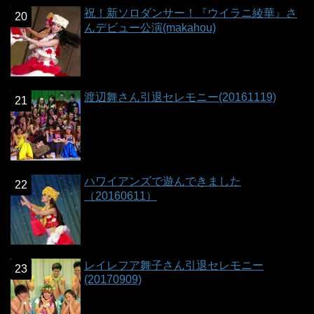
祝！新ソロダンサー！『ウイラニ綾華』さ
んデビュー公演(makahou)
渡辺舞さん引退セレモニー(20161119)
ハワイアンズで遊んできました
（20160611）
レイレフア舞子さん引退セレモニー
(20170909)