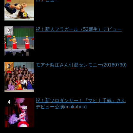
祝！新人フラガール（52期生）デビュー
モアナ梨江さん引退セレモニー(20160730)
祝！新ソロダンサー！『マヒナ千鶴』さん
デビュー公演(makahou)