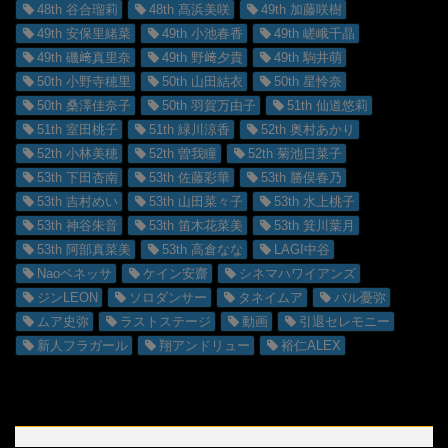
48th 谷合瑠莉
48th 髙浜美咲
49th 加藤咲樹
49th 安保里緒菜
49th 小池春香
49th 嵯峨千晶
49th 磯﨑真里奈
49th 野﨑夕貴
49th 駒井萌
50th 小野寺穂里
50th 山田結衣
50th 星怜奈
50th 桑澤佳奈子
50th 羽賀万由子
51th 仙道悠莉
51th 室田桃子
51th 緑川涼香
52th 奥村あかり
52th 小林美穂
52th 曽我瞳
52th 菊池日菜子
53th 下田杏南
53th 佐藤彩華
53th 勝俣春乃
53th 吉村めい
53th 山田菜々子
53th 水上桃子
53th 神谷朱音
53th 笛木花菜美
53th 箕川葉月
53th 阿部真菜美
53th 高倉なな
LAGI中谷
Naoペネッサ
ケイン安齋
シネマハワイアンズ
ジンLEON
ソロダンサー
タネイムア
バル憂弥
ムア史弥
ラストステージ
動画
引退セレモニー
新人フラガール
翔アンドリュー
裕仁ALEX