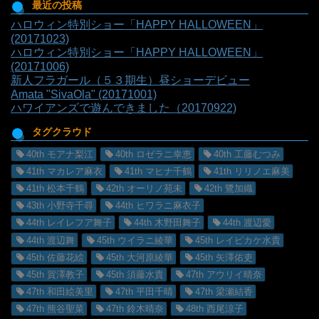
最近の投稿
ハロウィン特別ショー「HAPPY HALLOWEEN」
(20171023)
ハロウィン特別ショー「HAPPY HALLOWEEN」
(20171006)
新人フラガール（５３期生）昼ショーデビュー
Amata "SivaOla" (20171001)
ハワイアンズで遊んできました（20170922)
タグクラウド
40th モアナ梨江
40th ロゼラニ幸恵
40th 工藤むつみ
41th マカレア麻衣
41th マヒナ千鶴
41th リリノエ麻美
41th 松本千鶴
42th オーリノ苑未
42th 鷺加織
43th 小野寺千尋
44th ヒワラニ麻衣子
44th レイレフア舞子
44th 木野田舞子
44th 渡辺愛
44th 渡辺舞
45th ウイラニ綾華
45th レイピカケ水貴
45th 佐藤花絵
45th 大河原綾華
45th 矢澤佑吏
45th 賀澤教子
45th 須藤水貴
47th アウリイ晴奈
47th 和田絵美里
47th 平田千晴
47th 梁瀬結香
47th 熊谷聖菜
47th 鈴木晴奈
48th 西尾涼子