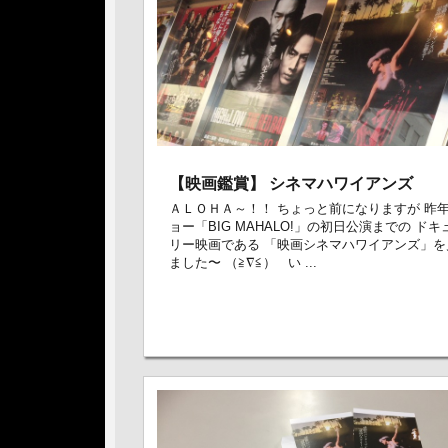
【映画鑑賞】 シネマハワイアンズ
ＡＬＯＨＡ～！！ ちょっと前になりますが 昨
ョー「BIG MAHALO!」の初日公演までの ド
リー映画である 「映画シネマハワイアンズ」を
ました〜 （≧∇≦） い ...