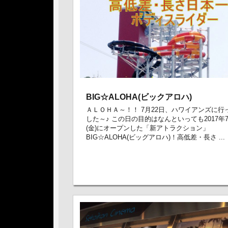
BIG☆ALOHA(ビックアロハ)
ＡＬＯＨＡ～！！ 7月22日、ハワイアンズに行
した～♪ この日の目的はなんといっても2017年7
(金)にオープンした「新アトラクション」
BIG☆ALOHA(ビッグアロハ)！高低差・長さ ...