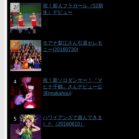
祝！新人フラガール（52期
生）デビュー
モアナ梨江さん引退セレモ
ニー(20160730)
祝！新ソロダンサー！『マ
ヒナ千鶴』さんデビュー公
演(makahou)
ハワイアンズで遊んできま
した（20160610）