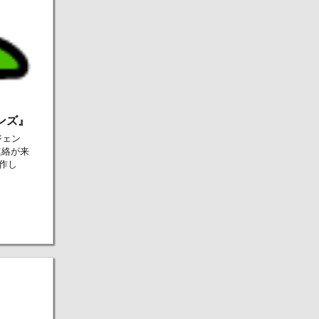
ンズ』
ジェン
連絡が来
製作し