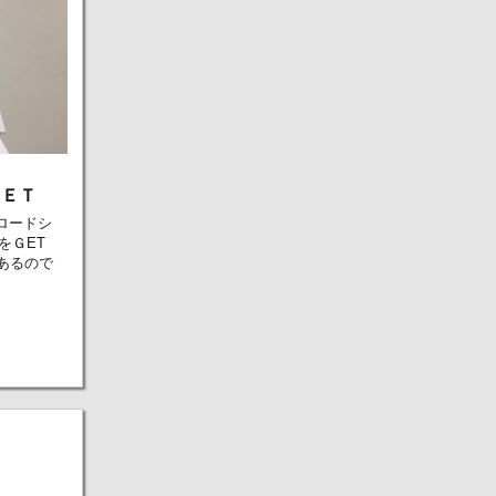
ＧＥＴ
行ロードシ
をＧET
あるので