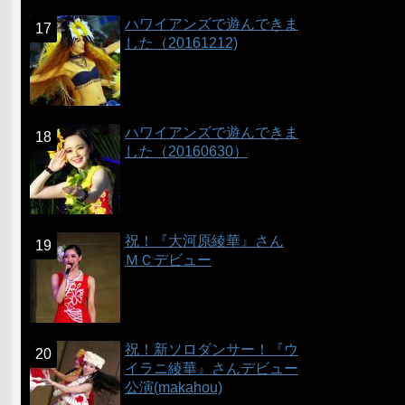
ハワイアンズで遊んできま
した（20161212)
ハワイアンズで遊んできま
した（20160630）
祝！『大河原綾華』さん
ＭＣデビュー
祝！新ソロダンサー！『ウ
イラニ綾華』さんデビュー
公演(makahou)