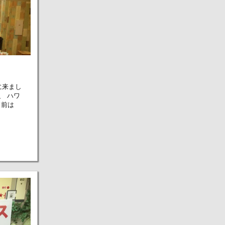
に来まし
、 ハワ
名前は