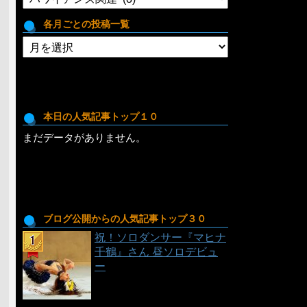
テ
ゴ
各月ごとの投稿一覧
リ
各
月
ご
と
の
投
本日の人気記事トップ１０
稿
まだデータがありません。
一
覧
ブログ公開からの人気記事トップ３０
祝！ソロダンサー『マヒナ
千鶴』さん 昼ソロデビュ
ー