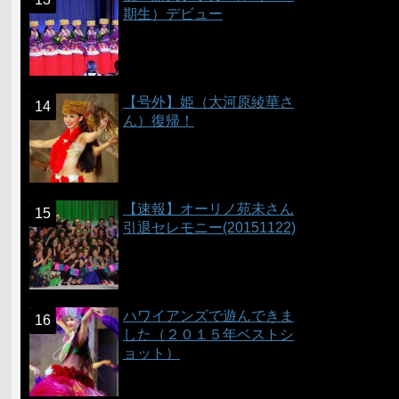
期生）デビュー
【号外】姫（大河原綾華さ
ん）復帰！
【速報】オーリノ苑未さん
引退セレモニー(20151122)
ハワイアンズで遊んできま
した（２０１５年ベストシ
ョット）