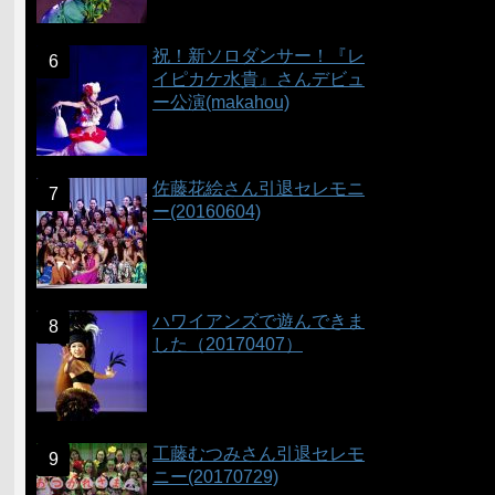
祝！新ソロダンサー！『レ
イピカケ水貴』さんデビュ
ー公演(makahou)
佐藤花絵さん引退セレモニ
ー(20160604)
ハワイアンズで遊んできま
した（20170407）
工藤むつみさん引退セレモ
ニー(20170729)