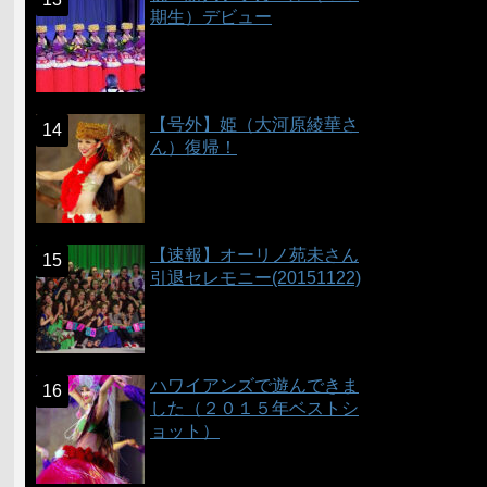
期生）デビュー
【号外】姫（大河原綾華さ
ん）復帰！
【速報】オーリノ苑未さん
引退セレモニー(20151122)
ハワイアンズで遊んできま
した（２０１５年ベストシ
ョット）