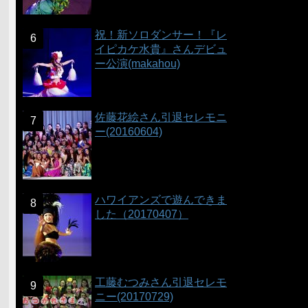
祝！新ソロダンサー！『レ
イピカケ水貴』さんデビュ
ー公演(makahou)
佐藤花絵さん引退セレモニ
ー(20160604)
ハワイアンズで遊んできま
した（20170407）
工藤むつみさん引退セレモ
ニー(20170729)