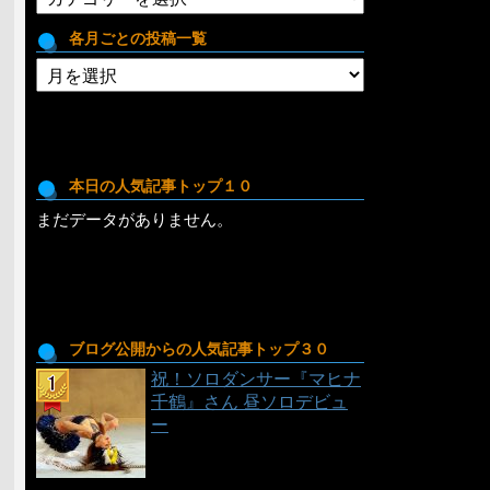
テ
ゴ
各月ごとの投稿一覧
リ
各
月
ご
と
の
投
本日の人気記事トップ１０
稿
まだデータがありません。
一
覧
ブログ公開からの人気記事トップ３０
祝！ソロダンサー『マヒナ
千鶴』さん 昼ソロデビュ
ー