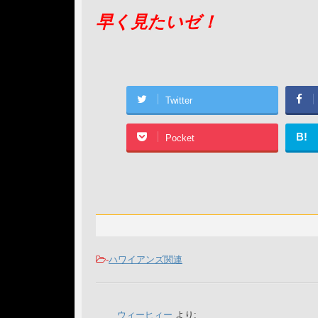
早く見たいゼ！
Twitter
B!
Pocket
-
ハワイアンズ関連
ウィーヒィー
より: