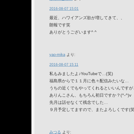
2016-08-07 15:01
最近、ハワイアンズ欲が増してきて、、
朗報です笑
ありがとうございます^ ^
yao-mika
より:
2016-08-07 15:11
私もみましたよ♪YouTubeで…(笑)
福島県からで１１月に色々配信みたいな…
うちの近くでもやってくれるといいんですが
ありんこさん、もちろん初日ですか？(^-^)v
先月は話せなくて残念でした…
９月予定してますので、またよろしくです(笑
みつる
より: