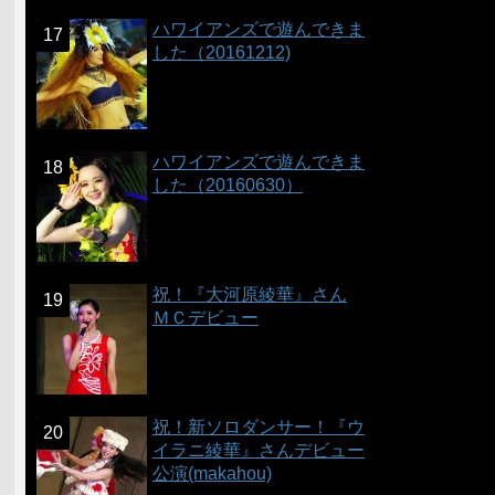
ハワイアンズで遊んできま
した（20161212)
ハワイアンズで遊んできま
した（20160630）
祝！『大河原綾華』さん
ＭＣデビュー
祝！新ソロダンサー！『ウ
イラニ綾華』さんデビュー
公演(makahou)