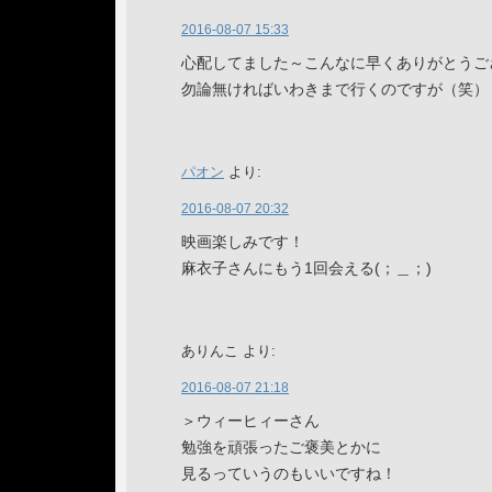
2016-08-07 15:33
心配してました～こんなに早くありがとうご
勿論無ければいわきまで行くのですが（笑）
パオン
より:
2016-08-07 20:32
映画楽しみです！
麻衣子さんにもう1回会える(；＿；)
ありんこ
より:
2016-08-07 21:18
＞ウィーヒィーさん
勉強を頑張ったご褒美とかに
見るっていうのもいいですね！