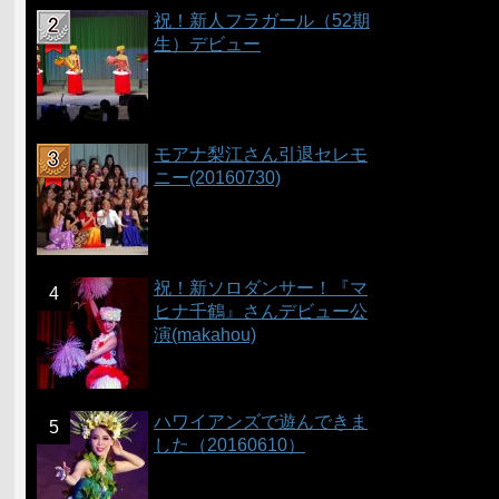
祝！新人フラガール（52期
生）デビュー
モアナ梨江さん引退セレモ
ニー(20160730)
祝！新ソロダンサー！『マ
ヒナ千鶴』さんデビュー公
演(makahou)
ハワイアンズで遊んできま
した（20160610）