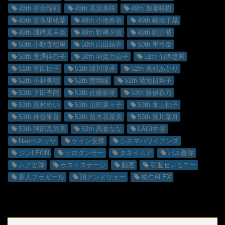
48th 谷合瑠莉
48th 髙浜美咲
49th 加藤咲樹
49th 安保里緒菜
49th 小池春香
49th 嵯峨千晶
49th 磯﨑真里奈
49th 野﨑夕貴
49th 駒井萌
50th 小野寺穂里
50th 山田結衣
50th 星怜奈
50th 桑澤佳奈子
50th 羽賀万由子
51th 仙道悠莉
51th 室田桃子
51th 緑川涼香
52th 奥村あかり
52th 小林美穂
52th 曽我瞳
52th 菊池日菜子
53th 下田杏南
53th 佐藤彩華
53th 勝俣春乃
53th 吉村めい
53th 山田菜々子
53th 水上桃子
53th 神谷朱音
53th 笛木花菜美
53th 箕川葉月
53th 阿部真菜美
53th 高倉なな
LAGI中谷
Naoペネッサ
ケイン安齋
シネマハワイアンズ
ジンLEON
ソロダンサー
タネイムア
バル憂弥
ムア史弥
ラストステージ
動画
引退セレモニー
新人フラガール
翔アンドリュー
裕仁ALEX