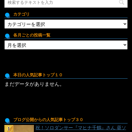
カテゴリ
カ
テ
ゴ
各月ごとの投稿一覧
リ
各
月
ご
と
の
投
本日の人気記事トップ１０
稿
まだデータがありません。
一
覧
ブログ公開からの人気記事トップ３０
祝！ソロダンサー『マヒナ千鶴』さん 昼ソ