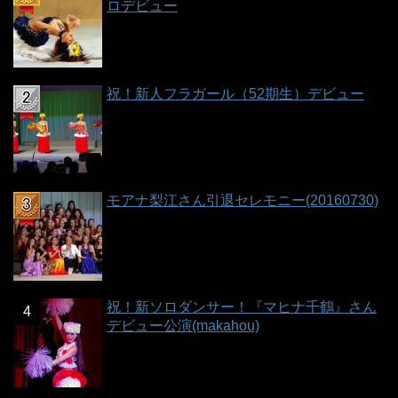
ロデビュー
祝！新人フラガール（52期生）デビュー
モアナ梨江さん引退セレモニー(20160730)
祝！新ソロダンサー！『マヒナ千鶴』さん
デビュー公演(makahou)