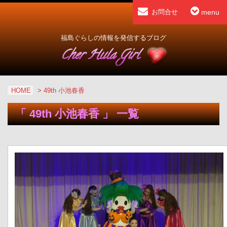
menu
お問合せ
福島ぐらしの情報を発信するブログ
HOME
>
49th 小池春香
「 49th 小池春香 」 一覧