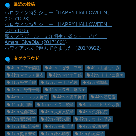
最近の投稿
ハロウィン特別ショー「HAPPY HALLOWEEN」
(20171023)
ハロウィン特別ショー「HAPPY HALLOWEEN」
(20171006)
新人フラガール（５３期生）昼ショーデビュー
Amata "SivaOla" (20171001)
ハワイアンズで遊んできました（20170922)
タグクラウド
40th モアナ梨江
40th ロゼラニ幸恵
40th 工藤むつみ
41th マカレア麻衣
41th マヒナ千鶴
41th リリノエ麻美
41th 松本千鶴
42th オーリノ苑未
42th 鷺加織
43th 小野寺千尋
44th ヒワラニ麻衣子
44th レイレフア舞子
44th 木野田舞子
44th 渡辺愛
44th 渡辺舞
45th ウイラニ綾華
45th レイピカケ水貴
45th 佐藤花絵
45th 大河原綾華
45th 矢澤佑吏
45th 賀澤教子
45th 須藤水貴
47th アウリイ晴奈
47th 和田絵美里
47th 平田千晴
47th 梁瀬結香
47th 熊谷聖菜
47th 鈴木晴奈
48th 西尾涼子