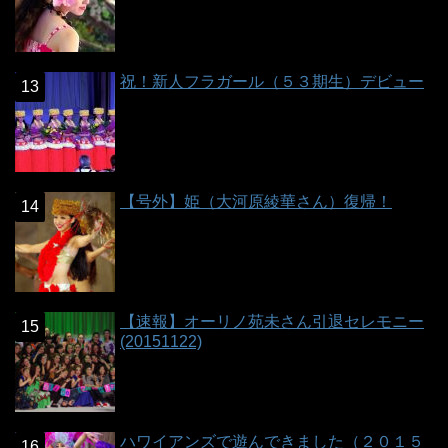
祝！新人フラガール（５３期生）デビュー
【号外】姫（大河原綾華さん）復帰！
【速報】オーリノ苑未さん引退セレモニー
(20151122)
ハワイアンズで遊んできました（２０１５