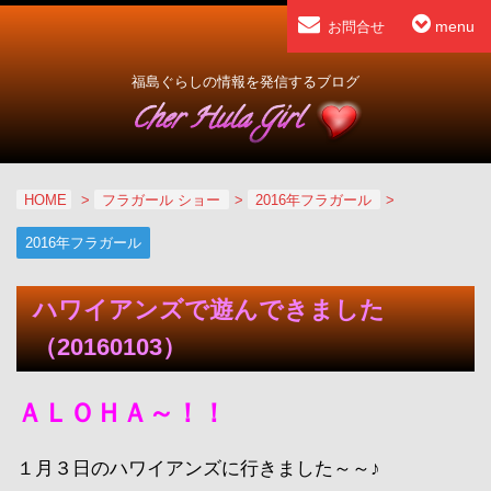
menu
お問合せ
福島ぐらしの情報を発信するブログ
HOME
>
フラガール ショー
>
2016年フラガール
>
2016年フラガール
ハワイアンズで遊んできました
（20160103）
ＡＬＯＨＡ～！！
１月３日のハワイアンズに行きました～～♪