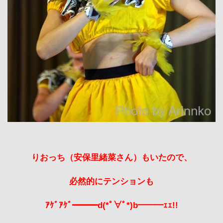
りおっち（安保里緒菜さん）もいたので、
必然的にテンションも
ｱｹﾞｱｹﾞ━━━d(*ﾟ∀ﾟ*)b━━━ｪｪ!!