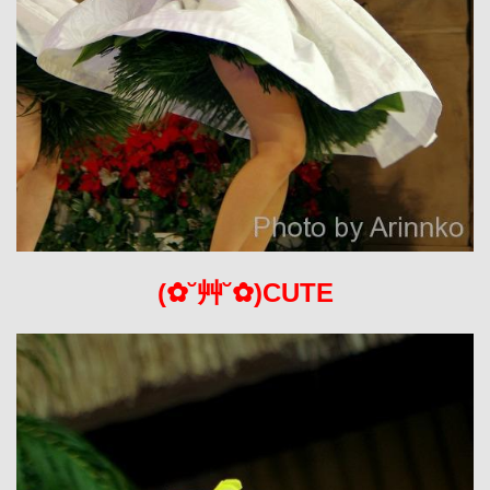
(✿˘艸˘✿)CUTE