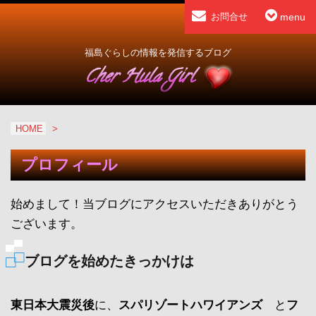
menu
お問合せ
福島ぐらしの情報を発信するブログ
HOME
>
プロフィール
始めまして！当ブログにアクセスいただきありがとう
ございます。
ブログを始めたきっかけは
東日本大震災後
に、
スパリゾートハワイアンズ
と
フ