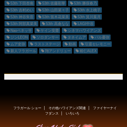
53th 下田杏南
53th 佐藤彩華
53th 勝俣春乃
53th 吉村めい
53th 山田菜々子
53th 水上桃子
53th 神谷朱音
53th 笛木花菜美
53th 箕川葉月
53th 阿部真菜美
53th 高倉なな
LAGI中谷
Naoペネッサ
ケイン安齋
シネマハワイアンズ
ジンLEON
ソロダンサー
タネイムア
バル憂弥
ムア史弥
ラストステージ
動画
引退セレモニー
新人フラガール
翔アンドリュー
裕仁ALEX
フラガール ショー
その他ハワイアンズ関連
ファイヤーナイ
フダンス
いろいろ