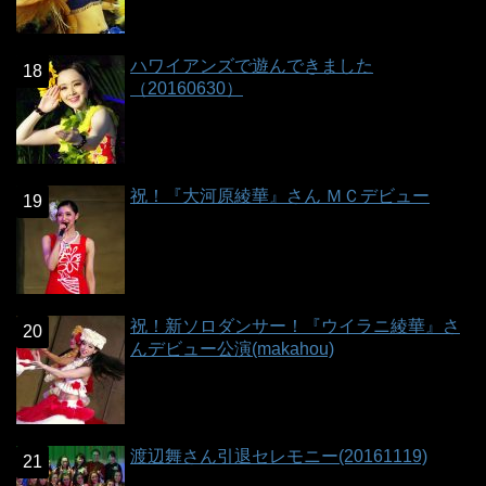
ハワイアンズで遊んできました
（20160630）
祝！『大河原綾華』さん ＭＣデビュー
祝！新ソロダンサー！『ウイラニ綾華』さ
んデビュー公演(makahou)
渡辺舞さん引退セレモニー(20161119)