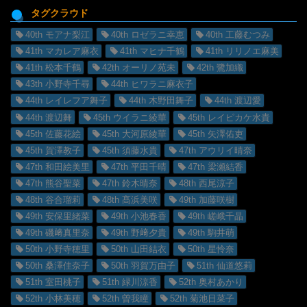
タグクラウド
40th モアナ梨江
40th ロゼラニ幸恵
40th 工藤むつみ
41th マカレア麻衣
41th マヒナ千鶴
41th リリノエ麻美
41th 松本千鶴
42th オーリノ苑未
42th 鷺加織
43th 小野寺千尋
44th ヒワラニ麻衣子
44th レイレフア舞子
44th 木野田舞子
44th 渡辺愛
44th 渡辺舞
45th ウイラニ綾華
45th レイピカケ水貴
45th 佐藤花絵
45th 大河原綾華
45th 矢澤佑吏
45th 賀澤教子
45th 須藤水貴
47th アウリイ晴奈
47th 和田絵美里
47th 平田千晴
47th 梁瀬結香
47th 熊谷聖菜
47th 鈴木晴奈
48th 西尾涼子
48th 谷合瑠莉
48th 髙浜美咲
49th 加藤咲樹
49th 安保里緒菜
49th 小池春香
49th 嵯峨千晶
49th 磯﨑真里奈
49th 野﨑夕貴
49th 駒井萌
50th 小野寺穂里
50th 山田結衣
50th 星怜奈
50th 桑澤佳奈子
50th 羽賀万由子
51th 仙道悠莉
51th 室田桃子
51th 緑川涼香
52th 奥村あかり
52th 小林美穂
52th 曽我瞳
52th 菊池日菜子