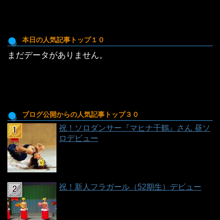
ご
と
の
投
本日の人気記事トップ１０
稿
まだデータがありません。
一
覧
ブログ公開からの人気記事トップ３０
祝！ソロダンサー『マヒナ千鶴』さん 昼ソ
ロデビュー
祝！新人フラガール（52期生）デビュー