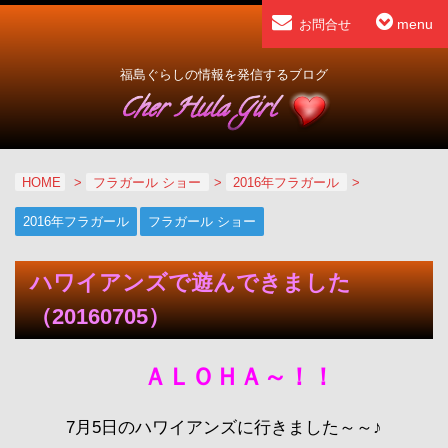
menu
お問合せ
福島ぐらしの情報を発信するブログ
HOME
>
フラガール ショー
>
2016年フラガール
>
2016年フラガール
フラガール ショー
ハワイアンズで遊んできました
（20160705）
ＡＬＯＨＡ～！！
7月5日のハワイアンズに行きました～～♪