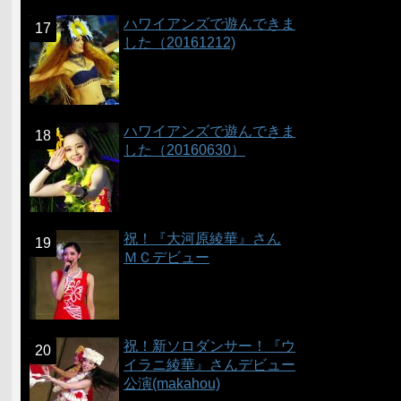
ハワイアンズで遊んできま
した（20161212)
ハワイアンズで遊んできま
した（20160630）
祝！『大河原綾華』さん
ＭＣデビュー
祝！新ソロダンサー！『ウ
イラニ綾華』さんデビュー
公演(makahou)