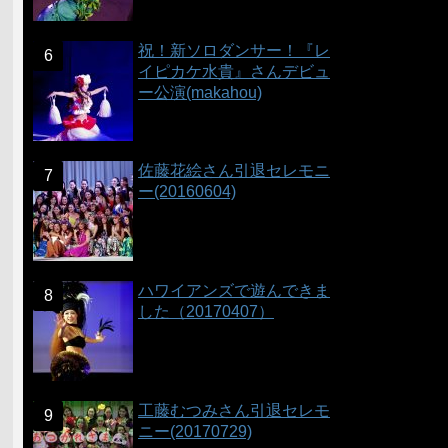
祝！新ソロダンサー！『レ
イピカケ水貴』さんデビュ
ー公演(makahou)
佐藤花絵さん引退セレモニ
ー(20160604)
ハワイアンズで遊んできま
した（20170407）
工藤むつみさん引退セレモ
ニー(20170729)