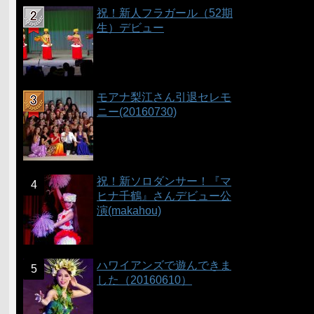
祝！新人フラガール（52期
生）デビュー
モアナ梨江さん引退セレモ
ニー(20160730)
祝！新ソロダンサー！『マ
ヒナ千鶴』さんデビュー公
演(makahou)
ハワイアンズで遊んできま
した（20160610）