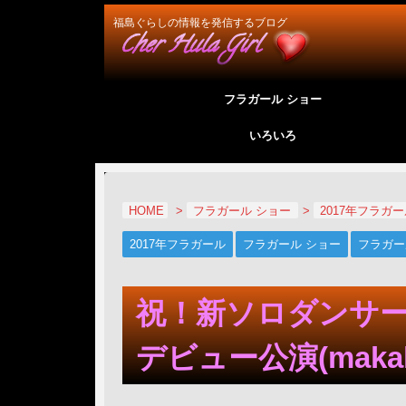
福島ぐらしの情報を発信するブログ
フラガール ショー
いろいろ
HOME
>
フラガール ショー
>
2017年フラガ
2017年フラガール
フラガール ショー
フラガー
祝！新ソロダンサ
デビュー公演(makah