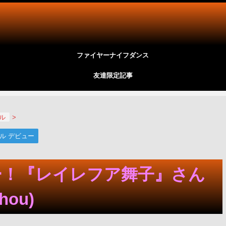
ファイヤーナイフダンス
友達限定記事
ール
>
ル デビュー
ー！『レイレフア舞子』さん
ou)