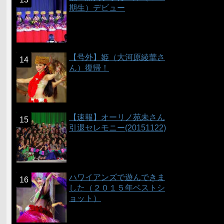
期生）デビュー
【号外】姫（大河原綾華さ
ん）復帰！
【速報】オーリノ苑未さん
引退セレモニー(20151122)
ハワイアンズで遊んできま
した（２０１５年ベストシ
ョット）