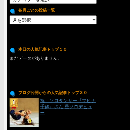
テ
ゴ
各月ごとの投稿一覧
リ
各
月
ご
と
の
投
本日の人気記事トップ１０
稿
まだデータがありません。
一
覧
ブログ公開からの人気記事トップ３０
祝！ソロダンサー『マヒナ
千鶴』さん 昼ソロデビュ
ー