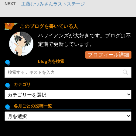
NEXT
工藤むつみさんラストステージ
このブログを書いている人
ハワイアンズが大好きです。ブログは不
定期で更新しています。
プロフィール詳細
blog内を検索
カテゴリ
カ
テ
ゴ
各月ごとの投稿一覧
リ
各
月
ご
と