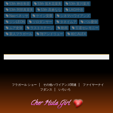
53th 神谷朱音
53th 笛木花菜美
53th 箕川葉月
53th 阿部真菜美
53th 高倉なな
LAGI中谷
Naoペネッサ
ケイン安齋
シネマハワイアンズ
ジンLEON
ソロダンサー
タネイムア
バル憂弥
ムア史弥
ラストステージ
動画
引退セレモニー
新人フラガール
翔アンドリュー
裕仁ALEX
フラガール ショー
その他ハワイアンズ関連
ファイヤーナイ
フダンス
いろいろ