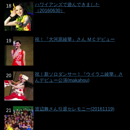
ハワイアンズで遊んできました
（20160630）
祝！『大河原綾華』さん ＭＣデビュー
祝！新ソロダンサー！『ウイラニ綾華』さ
んデビュー公演(makahou)
渡辺舞さん引退セレモニー(20161119)