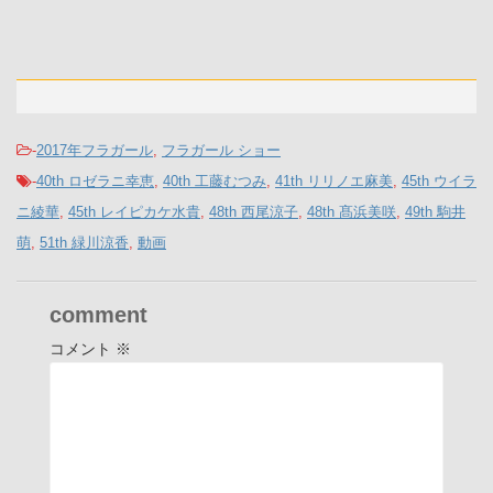
-
2017年フラガール
,
フラガール ショー
-
40th ロゼラニ幸恵
,
40th 工藤むつみ
,
41th リリノエ麻美
,
45th ウイラ
ニ綾華
,
45th レイピカケ水貴
,
48th 西尾涼子
,
48th 髙浜美咲
,
49th 駒井
萌
,
51th 緑川涼香
,
動画
comment
コメント
※