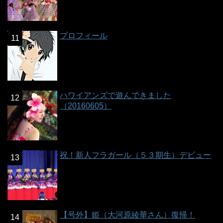
プロフィール
ハワイアンズで遊んできました
（20160605）
祝！新人フラガール（５３期生）デビュー
【号外】姫（大河原綾華さん）復帰！