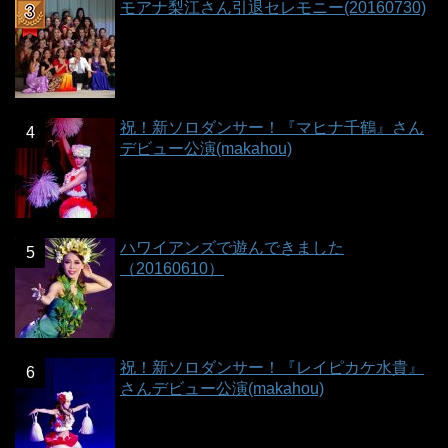
モアナ梨江さん引退セレモニー(20160730)
祝！新ソロダンサー！『マヒナ千鶴』さん
デビュー公演(makahou)
ハワイアンズで遊んできました
（20160610）
祝！新ソロダンサー！『レイピカケ水貴』
さんデビュー公演(makahou)