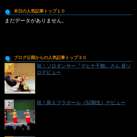
の
投
本日の人気記事トップ１０
稿
まだデータがありません。
一
覧
ブログ公開からの人気記事トップ３０
祝！ソロダンサー『マヒナ千鶴』さん 昼ソ
ロデビュー
祝！新人フラガール（52期生）デビュー