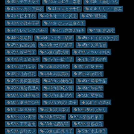
40th モアナ梨江
40th ロゼラニ幸恵
40th 工藤むつみ
41th マカレア麻衣
41th マヒナ千鶴
41th リリノエ麻美
41th 松本千鶴
42th オーリノ苑未
42th 鷺加織
43th 小野寺千尋
44th ヒワラニ麻衣子
44th レイレフア舞子
44th 木野田舞子
44th 渡辺愛
44th 渡辺舞
45th ウイラニ綾華
45th レイピカケ水貴
45th 佐藤花絵
45th 大河原綾華
45th 矢澤佑吏
45th 賀澤教子
45th 須藤水貴
47th アウリイ晴奈
47th 和田絵美里
47th 平田千晴
47th 梁瀬結香
47th 熊谷聖菜
47th 鈴木晴奈
48th 西尾涼子
48th 谷合瑠莉
48th 髙浜美咲
49th 加藤咲樹
49th 安保里緒菜
49th 小池春香
49th 嵯峨千晶
49th 磯﨑真里奈
49th 野﨑夕貴
49th 駒井萌
50th 小野寺穂里
50th 山田結衣
50th 星怜奈
50th 桑澤佳奈子
50th 羽賀万由子
51th 仙道悠莉
51th 室田桃子
51th 緑川涼香
52th 奥村あかり
52th 小林美穂
52th 曽我瞳
52th 菊池日菜子
53th 下田杏南
53th 佐藤彩華
53th 勝俣春乃
53th 吉村めい
53th 山田菜々子
53th 水上桃子