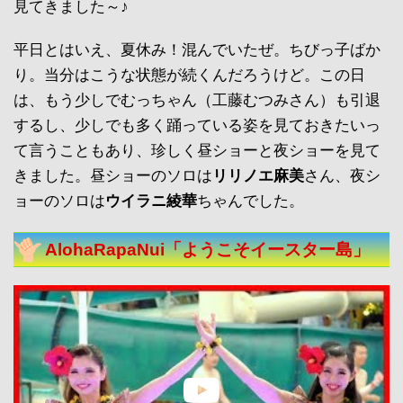
見てきました～♪
平日とはいえ、夏休み！混んでいたぜ。ちびっ子ばか
り。当分はこうな状態が続くんだろうけど。この日
は、もう少しでむっちゃん（工藤むつみさん）も引退
するし、少しでも多く踊っている姿を見ておきたいっ
て言うこともあり、珍しく昼ショーと夜ショーを見て
きました。昼ショーのソロは
リリノエ麻美
さん、夜シ
ョーのソロは
ウイラニ綾華
ちゃんでした。
AlohaRapaNui「ようこそイースター島」