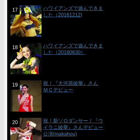
ハワイアンズで遊んできま
した（20161212)
ハワイアンズで遊んできま
した（20160630）
祝！『大河原綾華』さん
ＭＣデビュー
祝！新ソロダンサー！『ウ
イラニ綾華』さんデビュー
公演(makahou)