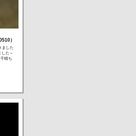
510）
きました
ました～
、千晴ち