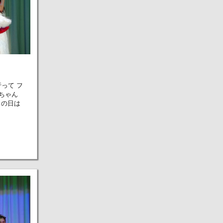
行って フ
舞ちゃん
この日は