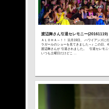
渡辺舞さん引退セレモニー(20161119)
ＡＬＯＨＡ～！！ 11月19日、 ハワイアンズに
ラガールのショーを見てきました～♪ この日、4
渡辺舞さんが 引退されました。 引退セレモニ
いつも土曜日だけどこ ...