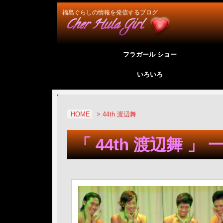
福島ぐらしの情報を発信するブログ
フラガール ショー
いろいろ
HOME
>
44th 渡辺舞
「 44th 渡辺舞 」 