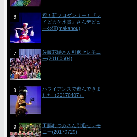
祝！新ソロダンサー！『レ
イピカケ水貴』さんデビュ
ー公演(makahou)
佐藤花絵さん引退セレモニ
ー(20160604)
ハワイアンズで遊んできま
した（20170407）
工藤むつみさん引退セレモ
ニー(20170729)