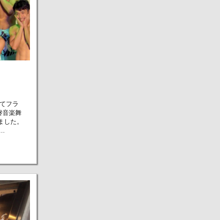
ってフラ
磐音楽舞
ました。
.