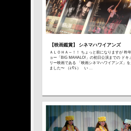
【映画鑑賞】 シネマハワイアンズ
ＡＬＯＨＡ～！！ ちょっと前になりますが 昨
ョー「BIG MAHALO!」の初日公演までの ド
リー映画である 「映画シネマハワイアンズ」を
ました〜 （≧∇≦） い ...