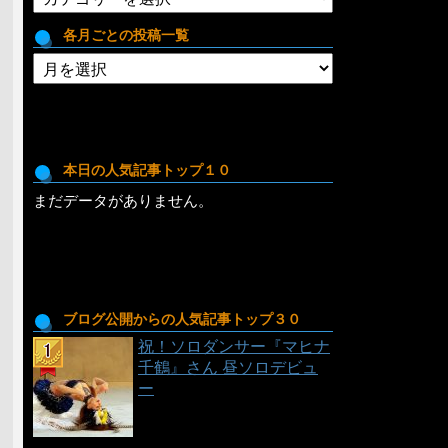
テ
ゴ
各月ごとの投稿一覧
リ
各
月
ご
と
の
投
本日の人気記事トップ１０
稿
まだデータがありません。
一
覧
ブログ公開からの人気記事トップ３０
祝！ソロダンサー『マヒナ
千鶴』さん 昼ソロデビュ
ー