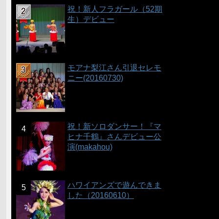
祝！新人フラガール（52期
生）デビュー
モアナ梨江さん引退セレモ
ニー(20160730)
祝！新ソロダンサー！『マ
ヒナ千鶴』さんデビュー公
演(makahou)
ハワイアンズで遊んできま
した（20160610）