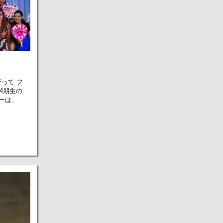
行って フ
4期生の
ーは、