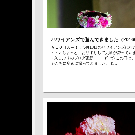
ハワイアンズで遊んできました（20160
ＡＬＯＨＡ～！！ 5月10日のハワイアンズに行
～～♪ ちょっと、おサボりして更新が滞ってい
♪ 久しぶりのブログ更新・・・(^_^;) この日は
ゃんをに多めに撮ってみました。 & ...