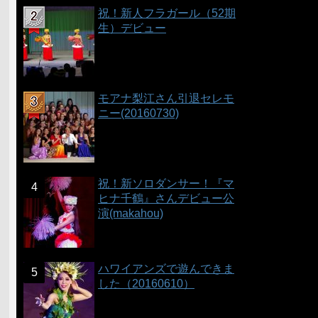
祝！新人フラガール（52期
生）デビュー
モアナ梨江さん引退セレモ
ニー(20160730)
祝！新ソロダンサー！『マ
ヒナ千鶴』さんデビュー公
演(makahou)
ハワイアンズで遊んできま
した（20160610）