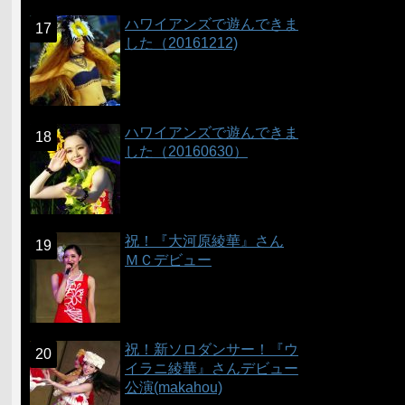
ハワイアンズで遊んできま
した（20161212)
ハワイアンズで遊んできま
した（20160630）
祝！『大河原綾華』さん
ＭＣデビュー
祝！新ソロダンサー！『ウ
イラニ綾華』さんデビュー
公演(makahou)