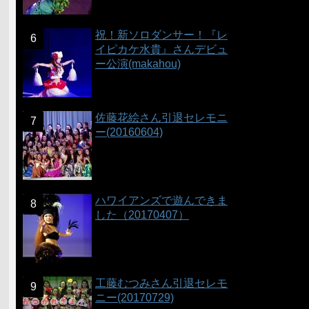
祝！新ソロダンサー！『レ
イピカケ水貴』さんデビュ
ー公演(makahou)
佐藤花絵さん引退セレモニ
ー(20160604)
ハワイアンズで遊んできま
した（20170407）
工藤むつみさん引退セレモ
ニー(20170729)