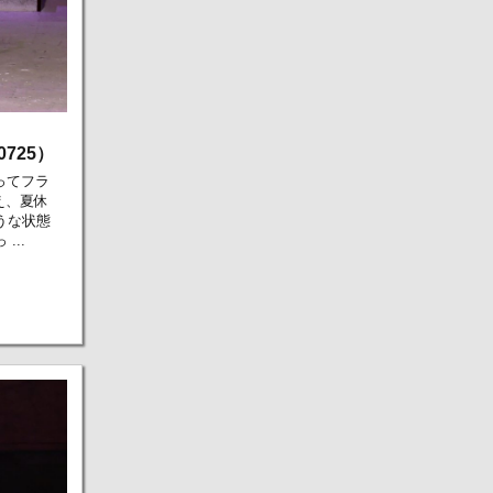
725）
ってフラ
え、夏休
うな状態
..