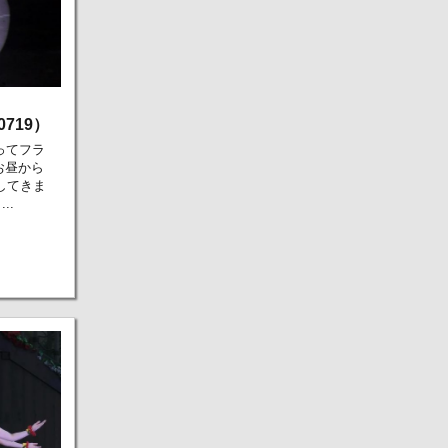
719）
ってフラ
お昼から
してきま
..