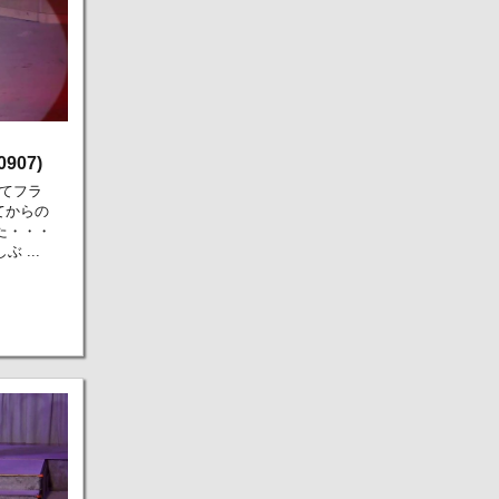
07)
ってフラ
てからの
た・・・
 ...