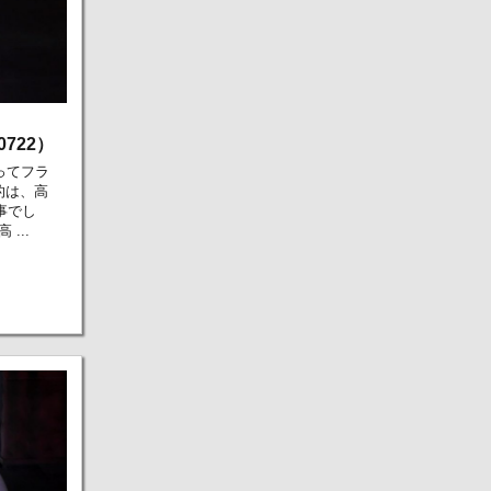
722）
ってフラ
的は、高
事でし
...