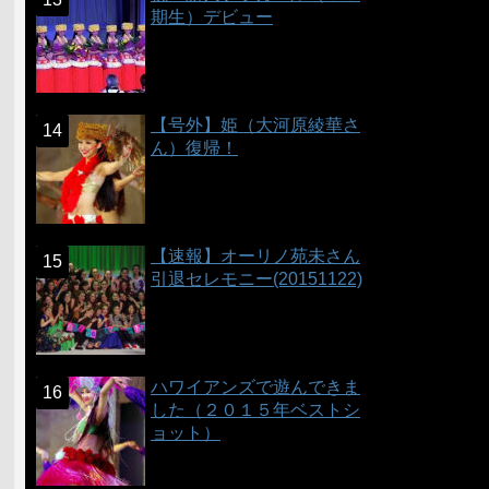
期生）デビュー
【号外】姫（大河原綾華さ
ん）復帰！
【速報】オーリノ苑未さん
引退セレモニー(20151122)
ハワイアンズで遊んできま
した（２０１５年ベストシ
ョット）