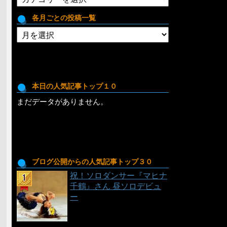
テ
ゴ
各月ごとの投稿一覧
リ
各
月
ご
と
の
投
本日の人気記事トップ１０
稿
まだデータがありません。
一
覧
ブログ公開からの人気記事トップ３０
祝！ソロダンサー『マヒナ
千鶴』さん 昼ソロデビュ
ー