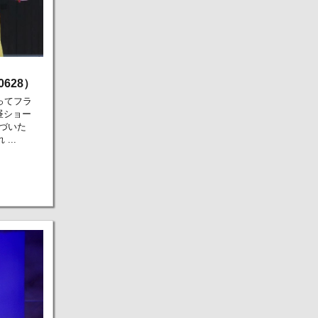
628）
ってフラ
昼ショー
づいた
..