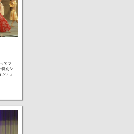
行ってフ
ン特別シ
ウィン）」