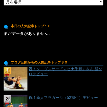
各
月
ご
と
の
投
本日の人気記事トップ１０
稿
まだデータがありません。
一
覧
ブログ公開からの人気記事トップ３０
祝！ソロダンサー『マヒナ千鶴』さん 昼ソ
ロデビュー
祝！新人フラガール（52期生）デビュー