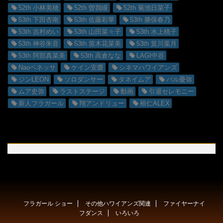
52th 小林美穂
52th 曽我瞳
52th 菊池日菜子
53th 下田杏南
53th 佐藤彩華
53th 勝俣春乃
53th 吉村めい
53th 山田菜々子
53th 水上桃子
53th 神谷朱音
53th 笛木花菜美
53th 箕川葉月
53th 阿部真菜美
53th 高倉なな
LAGI中谷
Naoペネッサ
ケイン安齋
シネマハワイアンズ
ジンLEON
ソロダンサー
タネイムア
バル憂弥
ムア史弥
ラストステージ
動画
引退セレモニー
新人フラガール
翔アンドリュー
裕仁ALEX
フラガール ショー
その他ハワイアンズ関連
ファイヤーナイ
フダンス
いろいろ