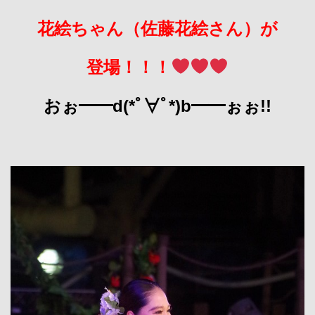
花絵ちゃん（佐藤花絵さん）が
登場！！！
おぉ━━d(*ﾟ∀ﾟ*)b━━ぉぉ!!