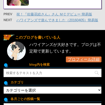
PREV
祝！『佐藤花絵さん』さん ＭＣデビュー 簡易版
NEXT
ハワイアンズで遊んできました（20160405）簡易版
このブログを書いている人
ハワイアンズが大好きです。ブログは不
定期で更新しています。
プロフィール詳細
blog内を検索
カテゴリ
カ
テ
ゴ
各月ごとの投稿一覧
リ