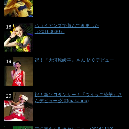
ハワイアンズで遊んできました
（20160630）
祝！『大河原綾華』さん ＭＣデビュー
祝！新ソロダンサー！『ウイラニ綾華』さ
んデビュー公演(makahou)