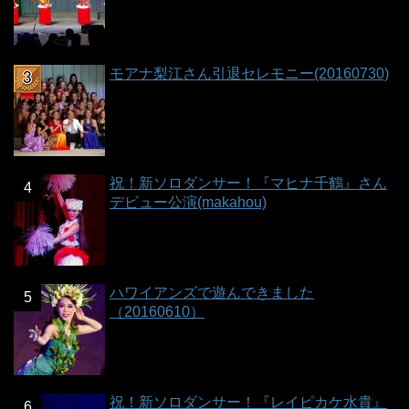
モアナ梨江さん引退セレモニー(20160730)
祝！新ソロダンサー！『マヒナ千鶴』さん
デビュー公演(makahou)
ハワイアンズで遊んできました
（20160610）
祝！新ソロダンサー！『レイピカケ水貴』