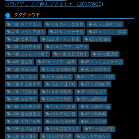
ハワイアンズで遊んできました（20170922)
タグクラウド
40th モアナ梨江
40th ロゼラニ幸恵
40th 工藤むつみ
41th マカレア麻衣
41th マヒナ千鶴
41th リリノエ麻美
41th 松本千鶴
42th オーリノ苑未
42th 鷺加織
43th 小野寺千尋
44th ヒワラニ麻衣子
44th レイレフア舞子
44th 木野田舞子
44th 渡辺愛
44th 渡辺舞
45th ウイラニ綾華
45th レイピカケ水貴
45th 佐藤花絵
45th 大河原綾華
45th 矢澤佑吏
45th 賀澤教子
45th 須藤水貴
47th アウリイ晴奈
47th 和田絵美里
47th 平田千晴
47th 梁瀬結香
47th 熊谷聖菜
47th 鈴木晴奈
48th 西尾涼子
48th 谷合瑠莉
48th 髙浜美咲
49th 加藤咲樹
49th 安保里緒菜
49th 小池春香
49th 嵯峨千晶
49th 磯﨑真里奈
49th 野﨑夕貴
49th 駒井萌
50th 小野寺穂里
50th 山田結衣
50th 星怜奈
50th 桑澤佳奈子
50th 羽賀万由子
51th 仙道悠莉
51th 室田桃子
51th 緑川涼香
52th 奥村あかり