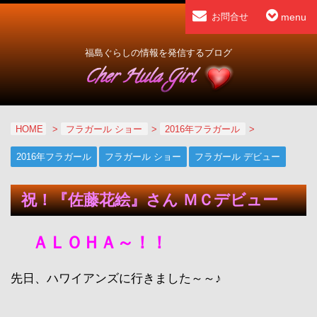
menu
お問合せ
福島ぐらしの情報を発信するブログ
HOME
>
フラガール ショー
>
2016年フラガール
>
2016年フラガール
フラガール ショー
フラガール デビュー
祝！『佐藤花絵』さん ＭＣデビュー
ＡＬＯＨＡ～！！
先日、ハワイアンズに行きました～～♪