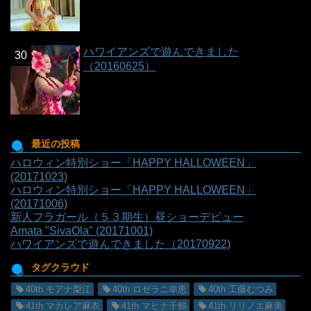
ハワイアンズで遊んできました
（20160625）
最近の投稿
ハロウィン特別ショー「HAPPY HALLOWEEN」
(20171023)
ハロウィン特別ショー「HAPPY HALLOWEEN」
(20171006)
新人フラガール（５３期生）昼ショーデビュー
Amata "SivaOla" (20171001)
ハワイアンズで遊んできました（20170922)
タグクラウド
40th モアナ梨江
40th ロゼラニ幸恵
40th 工藤むつみ
41th マカレア麻衣
41th マヒナ千鶴
41th リリノエ麻美