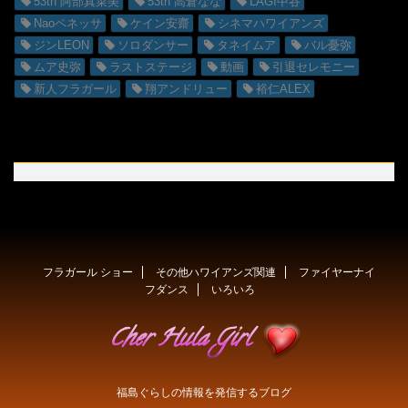
53th 阿部真菜美
53th 高倉なな
LAGI中谷
Naoペネッサ
ケイン安齋
シネマハワイアンズ
ジンLEON
ソロダンサー
タネイムア
バル憂弥
ムア史弥
ラストステージ
動画
引退セレモニー
新人フラガール
翔アンドリュー
裕仁ALEX
フラガール ショー
その他ハワイアンズ関連
ファイヤーナイ
フダンス
いろいろ
福島ぐらしの情報を発信するブログ