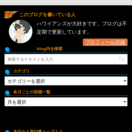
このブログを書いている人
ハワイアンズが大好きです。ブログは不
定期で更新しています。
プロフィール詳細
blog内を検索
カテゴリ
カ
テ
ゴ
各月ごとの投稿一覧
リ
各
月
ご
と
の
投
本日の人気記事トップ１０