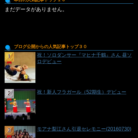
稿
まだデータがありません。
一
覧
ブログ公開からの人気記事トップ３０
祝！ソロダンサー『マヒナ千鶴』さん 昼ソ
ロデビュー
祝！新人フラガール（52期生）デビュー
モアナ梨江さん引退セレモニー(20160730)