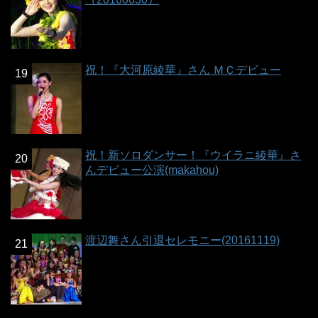
祝！『大河原綾華』さん ＭＣデビュー
祝！新ソロダンサー！『ウイラニ綾華』さ
んデビュー公演(makahou)
渡辺舞さん引退セレモニー(20161119)