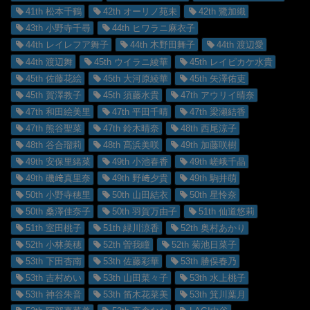
41th 松本千鶴
42th オーリノ苑未
42th 鷺加織
43th 小野寺千尋
44th ヒワラニ麻衣子
44th レイレフア舞子
44th 木野田舞子
44th 渡辺愛
44th 渡辺舞
45th ウイラニ綾華
45th レイピカケ水貴
45th 佐藤花絵
45th 大河原綾華
45th 矢澤佑吏
45th 賀澤教子
45th 須藤水貴
47th アウリイ晴奈
47th 和田絵美里
47th 平田千晴
47th 梁瀬結香
47th 熊谷聖菜
47th 鈴木晴奈
48th 西尾涼子
48th 谷合瑠莉
48th 髙浜美咲
49th 加藤咲樹
49th 安保里緒菜
49th 小池春香
49th 嵯峨千晶
49th 磯﨑真里奈
49th 野﨑夕貴
49th 駒井萌
50th 小野寺穂里
50th 山田結衣
50th 星怜奈
50th 桑澤佳奈子
50th 羽賀万由子
51th 仙道悠莉
51th 室田桃子
51th 緑川涼香
52th 奥村あかり
52th 小林美穂
52th 曽我瞳
52th 菊池日菜子
53th 下田杏南
53th 佐藤彩華
53th 勝俣春乃
53th 吉村めい
53th 山田菜々子
53th 水上桃子
53th 神谷朱音
53th 笛木花菜美
53th 箕川葉月