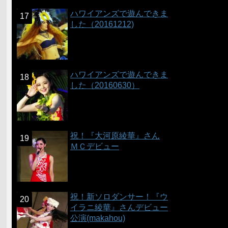
ハワイアンズで遊んできま
した（20161212)
ハワイアンズで遊んできま
した（20160630）
祝！『大河原綾華』さん
ＭＣデビュー
祝！新ソロダンサー！『ウ
イラニ綾華』さんデビュー
公演(makahou)