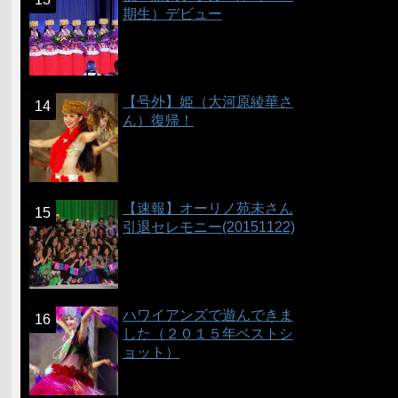
期生）デビュー
【号外】姫（大河原綾華さ
ん）復帰！
【速報】オーリノ苑未さん
引退セレモニー(20151122)
ハワイアンズで遊んできま
した（２０１５年ベストシ
ョット）