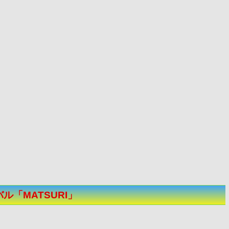
「MATSURI」