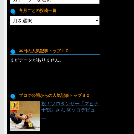
テ
ゴ
各月ごとの投稿一覧
リ
各
月
ご
と
の
投
本日の人気記事トップ１０
稿
まだデータがありません。
一
覧
ブログ公開からの人気記事トップ３０
祝！ソロダンサー『マヒナ
千鶴』さん 昼ソロデビュ
ー