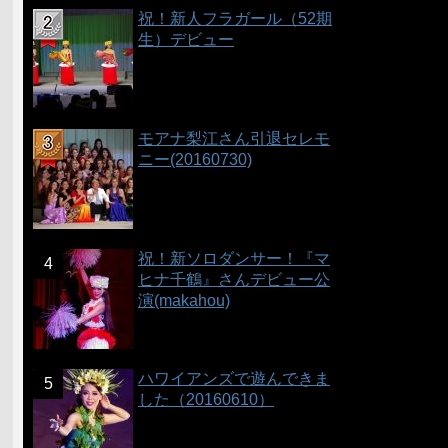
祝！新人フラガール（52期
生）デビュー
モアナ梨江さん引退セレモ
ニー(20160730)
祝！新ソロダンサー！『マ
ヒナ千鶴』さんデビュー公
演(makahou)
ハワイアンズで遊んできま
した（20160610）