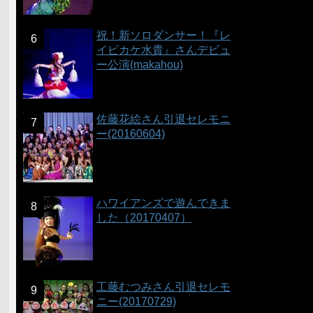
祝！新ソロダンサー！『レ
イピカケ水貴』さんデビュ
ー公演(makahou)
佐藤花絵さん引退セレモニ
ー(20160604)
ハワイアンズで遊んできま
した（20170407）
工藤むつみさん引退セレモ
ニー(20170729)