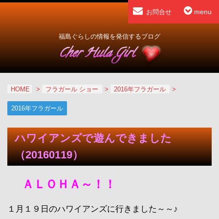
menu
お問合せ
福島ぐらしの情報を発信するブログ
HOME
>
フラガール ショー
>
2016年フラガール
>
2016年フラガール
ハワイアンズで遊んできました
（20160119）
ＡＬＯＨＡ～！！
１月１９日のハワイアンズに行きました～～♪