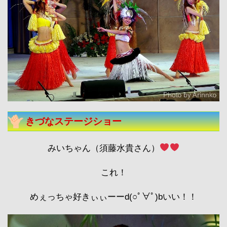
きづなステージショー
みいちゃん（須藤水貴さん）
これ！
めぇっちゃ好きぃぃーーd(○ﾟ∀ﾟ)bいい！！