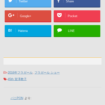
Twitter
Share
Google+
Pocket
B!
Hatena
LINE
-
2016年フラガール
,
フラガール ショー
-
45th 賀澤教子
パニPON
より: