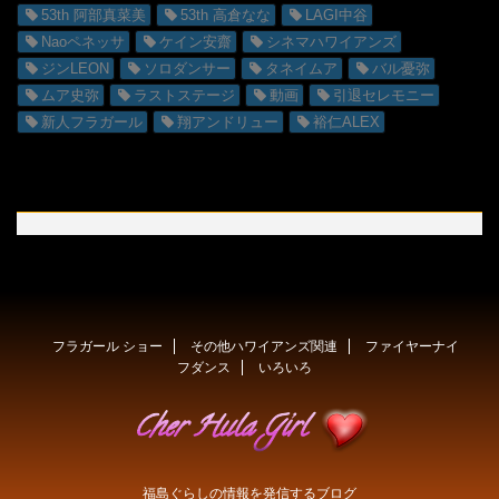
53th 阿部真菜美
53th 高倉なな
LAGI中谷
Naoペネッサ
ケイン安齋
シネマハワイアンズ
ジンLEON
ソロダンサー
タネイムア
バル憂弥
ムア史弥
ラストステージ
動画
引退セレモニー
新人フラガール
翔アンドリュー
裕仁ALEX
フラガール ショー
その他ハワイアンズ関連
ファイヤーナイ
フダンス
いろいろ
福島ぐらしの情報を発信するブログ