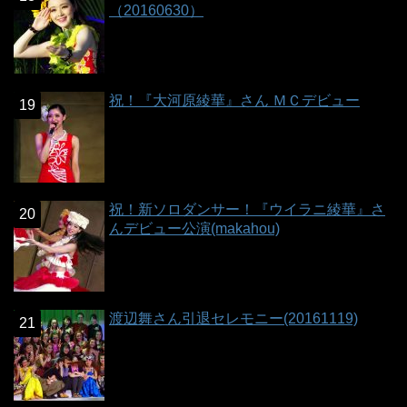
（20160630）
祝！『大河原綾華』さん ＭＣデビュー
祝！新ソロダンサー！『ウイラニ綾華』さ
んデビュー公演(makahou)
渡辺舞さん引退セレモニー(20161119)