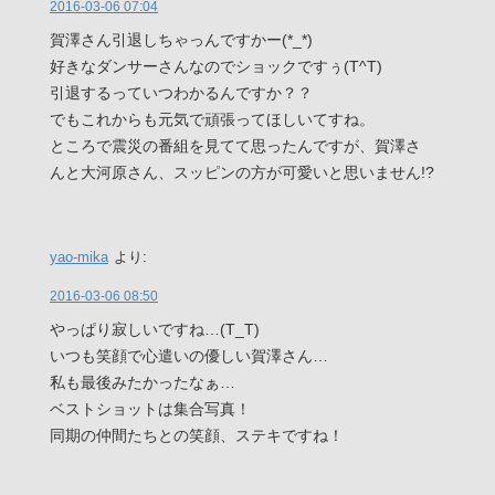
2016-03-06 07:04
賀澤さん引退しちゃっんですかー(*_*)
好きなダンサーさんなのでショックですぅ(T^T)
引退するっていつわかるんですか？？
でもこれからも元気で頑張ってほしいてすね。
ところで震災の番組を見てて思ったんですが、賀澤さ
んと大河原さん、スッピンの方が可愛いと思いません!?
yao-mika
より:
2016-03-06 08:50
やっぱり寂しいですね…(T_T)
いつも笑顔で心遣いの優しい賀澤さん…
私も最後みたかったなぁ…
ベストショットは集合写真！
同期の仲間たちとの笑顔、ステキですね！