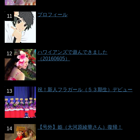
プロフィール
ハワイアンズで遊んできました
（20160605）
祝！新人フラガール（５３期生）デビュー
【号外】姫（大河原綾華さん）復帰！