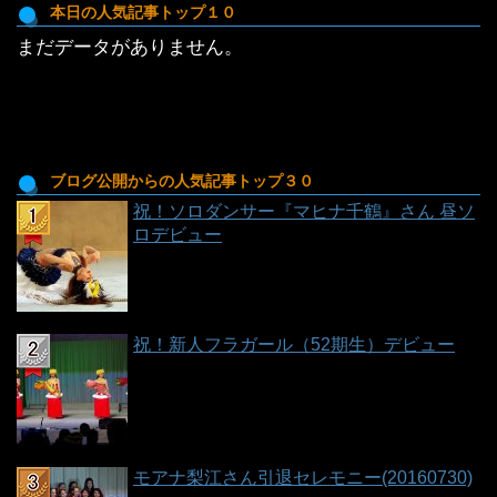
投
本日の人気記事トップ１０
稿
まだデータがありません。
一
覧
ブログ公開からの人気記事トップ３０
祝！ソロダンサー『マヒナ千鶴』さん 昼ソ
ロデビュー
祝！新人フラガール（52期生）デビュー
モアナ梨江さん引退セレモニー(20160730)