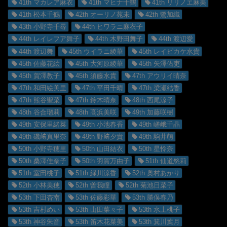
41th マカレア麻衣
41th マヒナ千鶴
41th リリノエ麻美
41th 松本千鶴
42th オーリノ苑未
42th 鷺加織
43th 小野寺千尋
44th ヒワラニ麻衣子
44th レイレフア舞子
44th 木野田舞子
44th 渡辺愛
44th 渡辺舞
45th ウイラニ綾華
45th レイピカケ水貴
45th 佐藤花絵
45th 大河原綾華
45th 矢澤佑吏
45th 賀澤教子
45th 須藤水貴
47th アウリイ晴奈
47th 和田絵美里
47th 平田千晴
47th 梁瀬結香
47th 熊谷聖菜
47th 鈴木晴奈
48th 西尾涼子
48th 谷合瑠莉
48th 髙浜美咲
49th 加藤咲樹
49th 安保里緒菜
49th 小池春香
49th 嵯峨千晶
49th 磯﨑真里奈
49th 野﨑夕貴
49th 駒井萌
50th 小野寺穂里
50th 山田結衣
50th 星怜奈
50th 桑澤佳奈子
50th 羽賀万由子
51th 仙道悠莉
51th 室田桃子
51th 緑川涼香
52th 奥村あかり
52th 小林美穂
52th 曽我瞳
52th 菊池日菜子
53th 下田杏南
53th 佐藤彩華
53th 勝俣春乃
53th 吉村めい
53th 山田菜々子
53th 水上桃子
53th 神谷朱音
53th 笛木花菜美
53th 箕川葉月