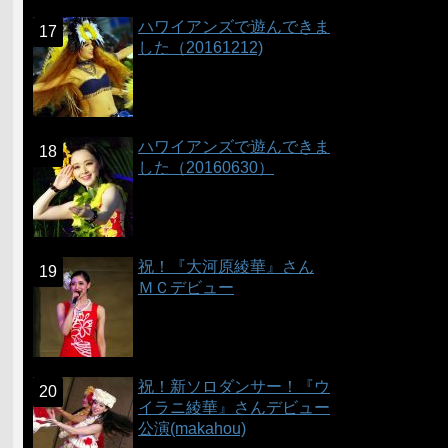
ハワイアンズで遊んできま
した（20161212)
ハワイアンズで遊んできま
した（20160630）
祝！『大河原綾華』さん
ＭＣデビュー
祝！新ソロダンサー！『ウ
イラニ綾華』さんデビュー
公演(makahou)