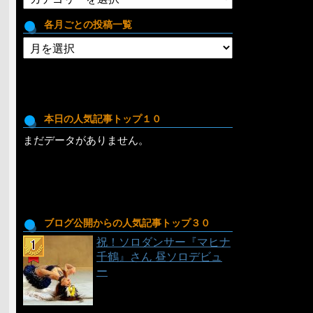
テ
ゴ
各月ごとの投稿一覧
リ
各
月
ご
と
の
投
本日の人気記事トップ１０
稿
まだデータがありません。
一
覧
ブログ公開からの人気記事トップ３０
祝！ソロダンサー『マヒナ
千鶴』さん 昼ソロデビュ
ー