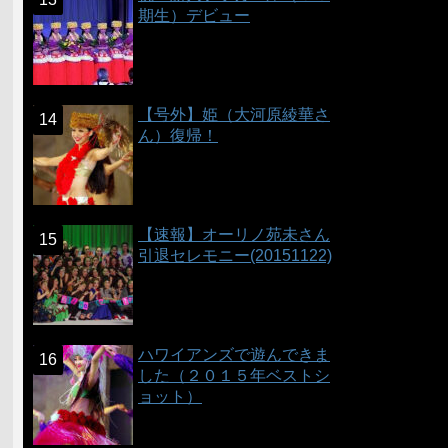
期生）デビュー
【号外】姫（大河原綾華さ
ん）復帰！
【速報】オーリノ苑未さん
引退セレモニー(20151122)
ハワイアンズで遊んできま
した（２０１５年ベストシ
ョット）