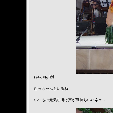
(๑˃̵ᴗ˂̵)و ﾖｼ!
むっちゃんもいるね！
いつもの元気な掛け声が気持ちいいネェ～