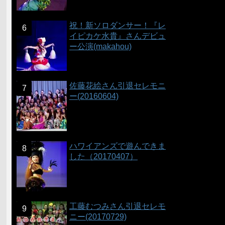
祝！新ソロダンサー！『レ
イピカケ水貴』さんデビュ
ー公演(makahou)
佐藤花絵さん引退セレモニ
ー(20160604)
ハワイアンズで遊んできま
した（20170407）
工藤むつみさん引退セレモ
ニー(20170729)