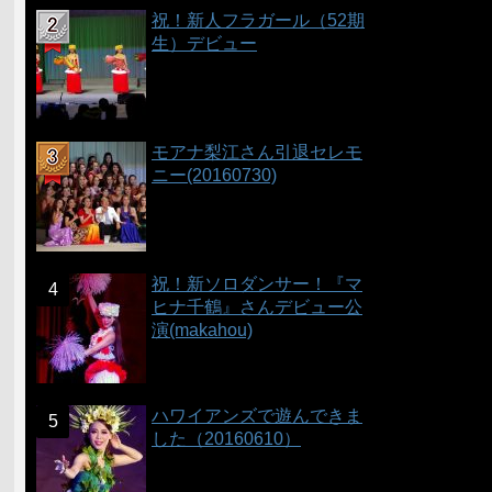
祝！新人フラガール（52期
生）デビュー
モアナ梨江さん引退セレモ
ニー(20160730)
祝！新ソロダンサー！『マ
ヒナ千鶴』さんデビュー公
演(makahou)
ハワイアンズで遊んできま
した（20160610）