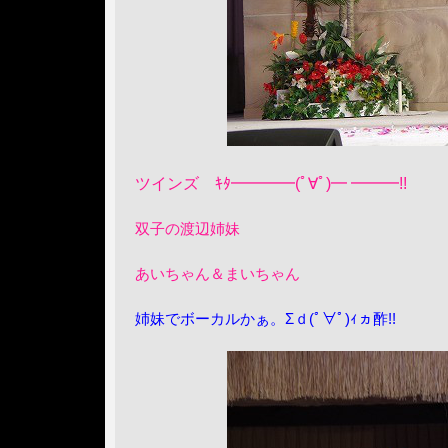
ツインズ ｷﾀ━━━━(ﾟ∀ﾟ)━ ━━━!!
双子の渡辺姉妹
あいちゃん＆まいちゃん
姉妹でボーカルかぁ。Σｄ(ﾟ∀ﾟ)ｨヵ酢!!