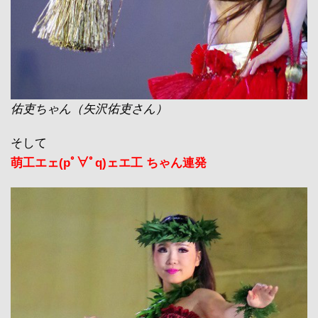
佑吏ちゃん（矢沢佑吏さん）
そして
萌工エェ(pﾟ∀ﾟq)ェエ工 ちゃん連発