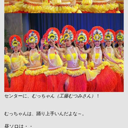
センターに、
むっちゃん（工藤むつみさん）
！
むっちゃんは、踊り上手いんだよな～。
昼ソロは・・