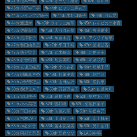
41th 松本千鶴
42th オーリノ苑未
42th 鷺加織
43th 小野寺千尋
44th ヒワラニ麻衣子
44th レイレフア舞子
44th 木野田舞子
44th 渡辺愛
44th 渡辺舞
45th ウイラニ綾華
45th レイピカケ水貴
45th 佐藤花絵
45th 大河原綾華
45th 矢澤佑吏
45th 賀澤教子
45th 須藤水貴
47th アウリイ晴奈
47th 和田絵美里
47th 平田千晴
47th 梁瀬結香
47th 熊谷聖菜
47th 鈴木晴奈
48th 西尾涼子
48th 谷合瑠莉
48th 髙浜美咲
49th 加藤咲樹
49th 安保里緒菜
49th 小池春香
49th 嵯峨千晶
49th 磯﨑真里奈
49th 野﨑夕貴
49th 駒井萌
50th 小野寺穂里
50th 山田結衣
50th 星怜奈
50th 桑澤佳奈子
50th 羽賀万由子
51th 仙道悠莉
51th 室田桃子
51th 緑川涼香
52th 奥村あかり
52th 小林美穂
52th 曽我瞳
52th 菊池日菜子
53th 下田杏南
53th 佐藤彩華
53th 勝俣春乃
53th 吉村めい
53th 山田菜々子
53th 水上桃子
53th 神谷朱音
53th 笛木花菜美
53th 箕川葉月
53th 阿部真菜美
53th 高倉なな
LAGI中谷