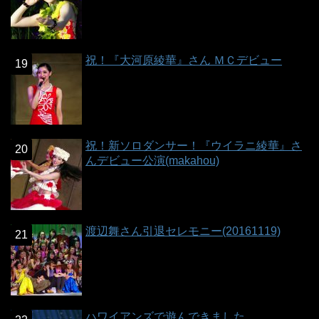
祝！『大河原綾華』さん ＭＣデビュー
祝！新ソロダンサー！『ウイラニ綾華』さ
んデビュー公演(makahou)
渡辺舞さん引退セレモニー(20161119)
ハワイアンズで遊んできました