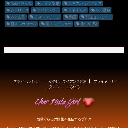
Naoペネッサ
ケイン安齋
シネマハワイアンズ
ジンLEON
ソロダンサー
タネイムア
バル憂弥
ムア史弥
ラストステージ
動画
引退セレモニー
新人フラガール
翔アンドリュー
裕仁ALEX
フラガール ショー
その他ハワイアンズ関連
ファイヤーナイ
フダンス
いろいろ
福島ぐらしの情報を発信するブログ