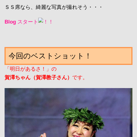
ＳＳ席なら、綺麗な写真が撮れそう・・・
Blog
スタート
今回のベストショット！
「明日があるさ！」の
賀澤ちゃん（賀澤教子さん）
です。