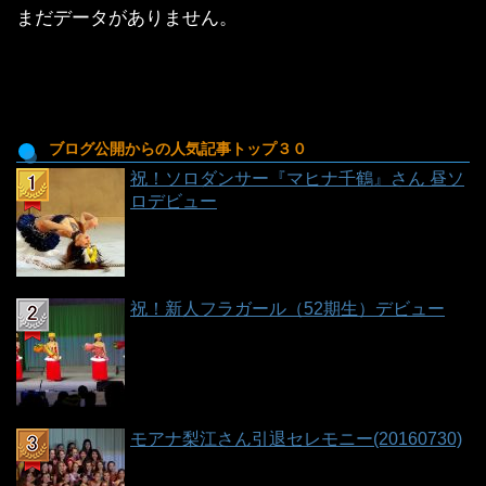
稿
まだデータがありません。
一
覧
ブログ公開からの人気記事トップ３０
祝！ソロダンサー『マヒナ千鶴』さん 昼ソ
ロデビュー
祝！新人フラガール（52期生）デビュー
モアナ梨江さん引退セレモニー(20160730)