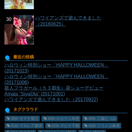
ハワイアンズで遊んできました
（20160625）
最近の投稿
ハロウィン特別ショー「HAPPY HALLOWEEN」
(20171023)
ハロウィン特別ショー「HAPPY HALLOWEEN」
(20171006)
新人フラガール（５３期生）昼ショーデビュー
Amata "SivaOla" (20171001)
ハワイアンズで遊んできました（20170922)
タグクラウド
40th モアナ梨江
40th ロゼラニ幸恵
40th 工藤むつみ
41th マカレア麻衣
41th マヒナ千鶴
41th リリノエ麻美