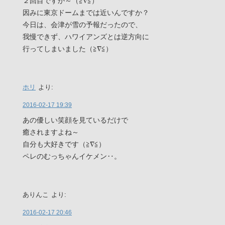
２回目ですか～（≧∇≦）
因みに東京ドームまでは近いんですか？
今日は、会津が雪の予報だったので、
我慢できず、ハワイアンズとは逆方向に
行ってしまいました（≧∇≦）
ホリ
より:
2016-02-17 19:39
あの優しい笑顔を見ているだけで
癒されますよね～
自分も大好きです（≧∇≦）
ペレのむっちゃんイケメン‥。
ありんこ
より:
2016-02-17 20:46