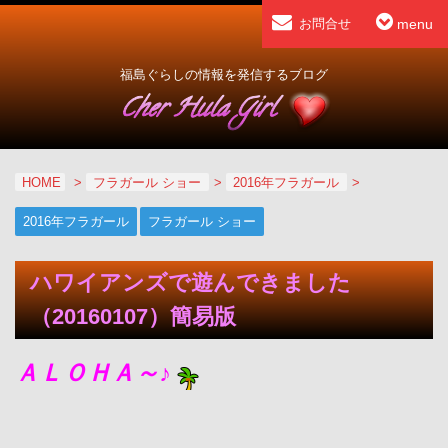
menu
お問合せ
福島ぐらしの情報を発信するブログ
HOME
>
フラガール ショー
>
2016年フラガール
>
2016年フラガール
フラガール ショー
ハワイアンズで遊んできました
（20160107）簡易版
ＡＬＯＨＡ～♪