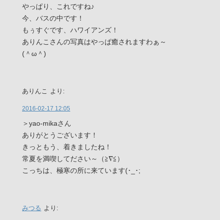
やっぱり、これですね♪
今、バスの中です！
もぅすぐです、ハワイアンズ！
ありんこさんの写真はやっぱ癒されますわぁ～
(＾ω＾)
ありんこ
より:
2016-02-17 12:05
＞yao-mikaさん
ありがとうございます！
きっともう、着きましたね！
常夏を満喫してださい～（≧∇≦）
こっちは、極寒の所に来ています(･_･;
みつる
より: