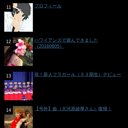
プロフィール
ハワイアンズで遊んできました
（20160605）
祝！新人フラガール（５３期生）デビュー
【号外】姫（大河原綾華さん）復帰！