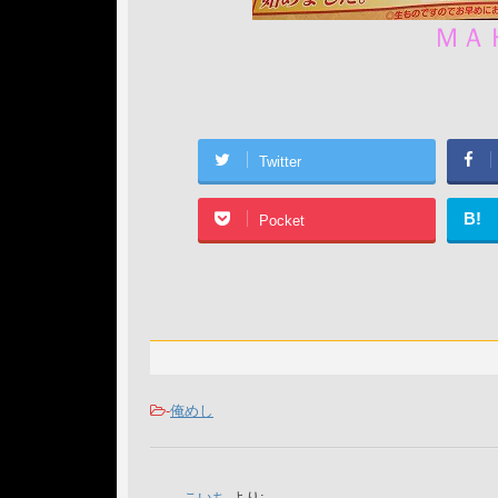
ＭＡ
Twitter
B!
Pocket
-
俺めし
こいち
より: