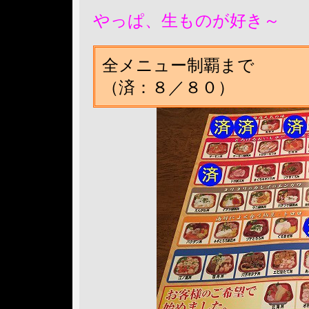
やっぱ、生ものが好き～
全メニュー制覇まで
（済：８／８０）