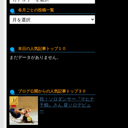
テ
ゴ
各月ごとの投稿一覧
リ
各
月
ご
と
の
投
本日の人気記事トップ１０
稿
まだデータがありません。
一
覧
ブログ公開からの人気記事トップ３０
祝！ソロダンサー『マヒナ
千鶴』さん 昼ソロデビュ
ー