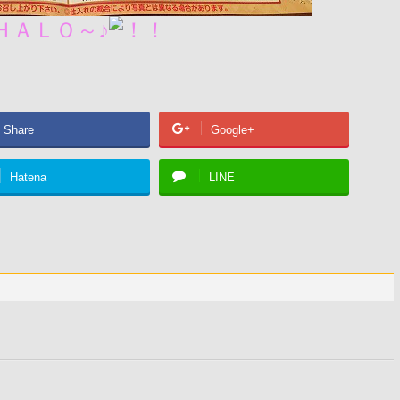
ＨＡＬＯ～♪
Share
Google+
Hatena
LINE