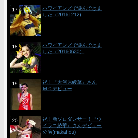
ハワイアンズで遊んできま
した（20161212)
ハワイアンズで遊んできま
した（20160630）
祝！『大河原綾華』さん
ＭＣデビュー
祝！新ソロダンサー！『ウ
イラニ綾華』さんデビュー
公演(makahou)