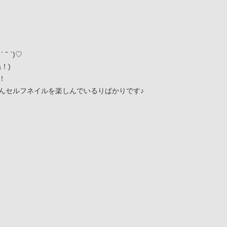
 `)♡
！)
！
んセルフネイルを楽しんでいるりばかりです♪