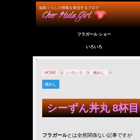
福島ぐらしの情報を発信するブログ
フラガール ショー
いろいろ
HOME
>
いろいろ
>
俺めし
>
俺めし
シーずん丼丸 8杯
フラガール
とは全然関係ない記事ですが