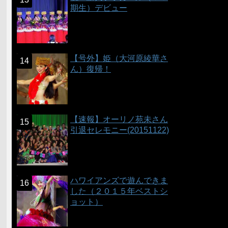
期生）デビュー
【号外】姫（大河原綾華さ
ん）復帰！
【速報】オーリノ苑未さん
引退セレモニー(20151122)
ハワイアンズで遊んできま
した（２０１５年ベストシ
ョット）