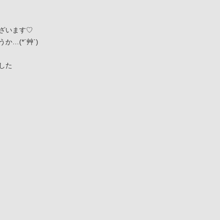
ざいます♡
…(*´艸`)
した
）