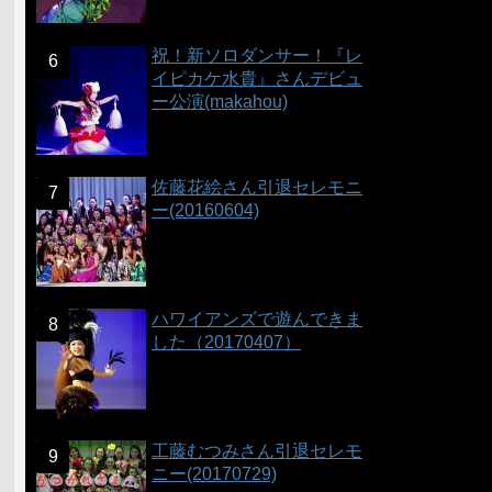
祝！新ソロダンサー！『レ
イピカケ水貴』さんデビュ
ー公演(makahou)
佐藤花絵さん引退セレモニ
ー(20160604)
ハワイアンズで遊んできま
した（20170407）
工藤むつみさん引退セレモ
ニー(20170729)