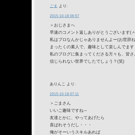
ごま
より:
2015-10-18 06:57
＞おじさまへ
早速のコメント返しありがとうございます(ㅅ´ ˘
私はプロなんかじゃありませんよー(お世辞ね
まったくの素人で、趣味として楽しんでます
私のブログに集まってくださる方々も、皆さ
信じられない世界でしたでしょう？(笑)
ありんこ
より:
2015-10-18 07:11
＞ごまさん
いいご趣味ですね～
友達とかに、やってあげたら
喜ばれそうだし・・・
俺がそーいうスキルあれば