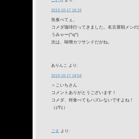
2015-10-17 16:15
魚食べてぇ。
コメダ珈琲行ってきました。名古屋朝メシの
うみゃー(^q^)
次は、味噌カツサンドだがね。
ありんこ
より:
2015-10-17 19:54
＞こいちさん
コメントありがとうございます！
コメダ、何食べてもハズレないですよね！
（≧∇≦）
ごま
より: