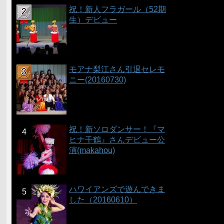
祝！新人フラガール（52期
生）デビュー
モアナ梨江さん引退セレモ
ニー(20160730)
祝！新ソロダンサー！『マ
ヒナ千鶴』さんデビュー公
演(makahou)
ハワイアンズで遊んできま
した（20160610）