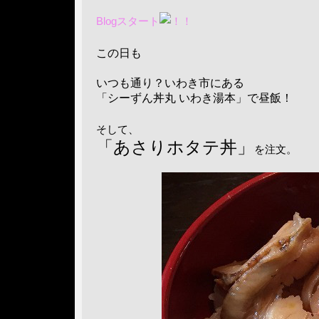
Blogスタート
この日も
いつも通り？いわき市にある
「シーずん丼丸 いわき湯本」で昼飯！
そして、
「あさりホタテ丼」
を注文。