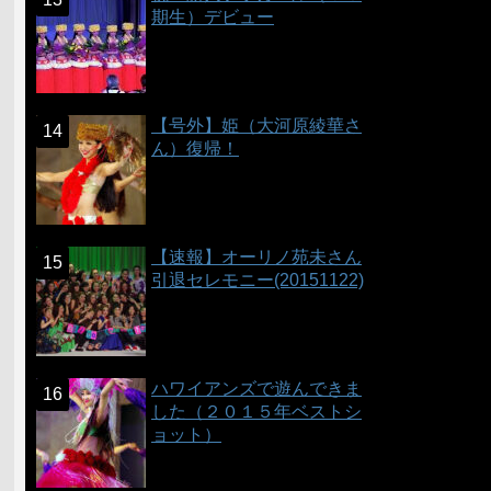
期生）デビュー
【号外】姫（大河原綾華さ
ん）復帰！
【速報】オーリノ苑未さん
引退セレモニー(20151122)
ハワイアンズで遊んできま
した（２０１５年ベストシ
ョット）