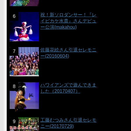
祝！新ソロダンサー！『レ
イピカケ水貴』さんデビュ
ー公演(makahou)
佐藤花絵さん引退セレモニ
ー(20160604)
ハワイアンズで遊んできま
した（20170407）
工藤むつみさん引退セレモ
ニー(20170729)