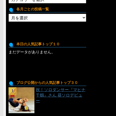
テ
ゴ
各月ごとの投稿一覧
リ
各
月
ご
と
の
投
本日の人気記事トップ１０
稿
まだデータがありません。
一
覧
ブログ公開からの人気記事トップ３０
祝！ソロダンサー『マヒナ
千鶴』さん 昼ソロデビュ
ー