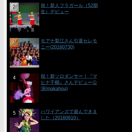
祝！新人フラガール（52期
生）デビュー
モアナ梨江さん引退セレモ
ニー(20160730)
祝！新ソロダンサー！『マ
ヒナ千鶴』さんデビュー公
演(makahou)
ハワイアンズで遊んできま
した（20160610）