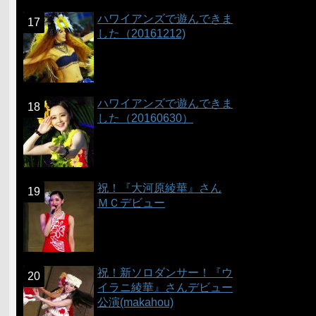
ハワイアンズで遊んできま
した（20161212)
ハワイアンズで遊んできま
した（20160630）
祝！『大河原綾華』さん
ＭＣデビュー
祝！新ソロダンサー！『ウ
イラニ綾華』さんデビュー
公演(makahou)