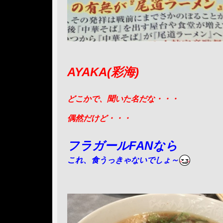
AYAKA(彩海)
どこかで、聞いた名だな・・・
偶然だけど・・・
フラガールFANなら
これ、食うっきゃないでしょ～