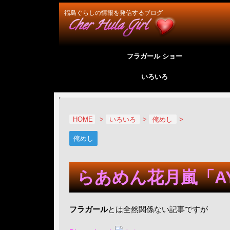
福島ぐらしの情報を発信するブログ
フラガール ショー
いろいろ
HOME
>
いろいろ
>
俺めし
>
俺めし
らあめん花月嵐「AY
フラガール
とは全然関係ない記事ですが