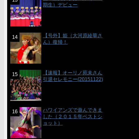
期生）デビュー
【号外】姫（大河原綾華さ
ん）復帰！
【速報】オーリノ苑未さん
引退セレモニー(20151122)
ハワイアンズで遊んできま
した（２０１５年ベストシ
ョット）