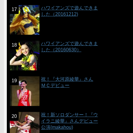
ハワイアンズで遊んできま
した（20161212)
ハワイアンズで遊んできま
した（20160630）
祝！『大河原綾華』さん
ＭＣデビュー
祝！新ソロダンサー！『ウ
イラニ綾華』さんデビュー
公演(makahou)