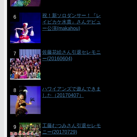
祝！新ソロダンサー！『レ
イピカケ水貴』さんデビュ
ー公演(makahou)
佐藤花絵さん引退セレモニ
ー(20160604)
ハワイアンズで遊んできま
した（20170407）
工藤むつみさん引退セレモ
ニー(20170729)