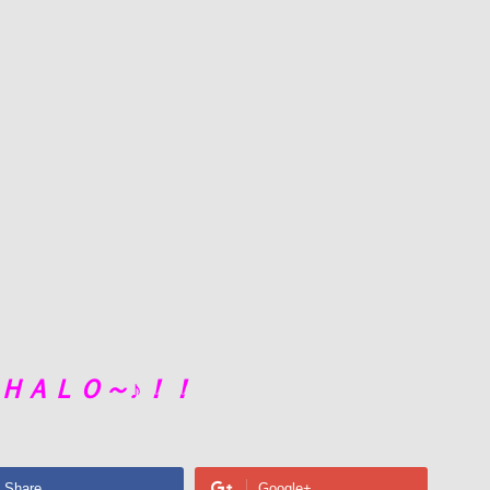
ＨＡＬＯ～♪！！
Share
Google+