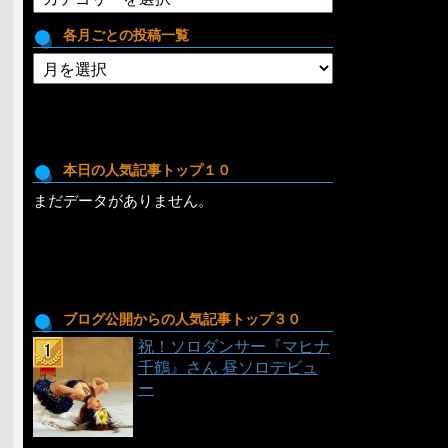
テ
ゴ
各月ごとの投稿一覧
リ
各
月
ご
と
の
投
本日の人気記事トップ１０
稿
まだデータがありません。
一
覧
ブログ公開からの人気記事トップ３０
祝！ソロダンサー『マヒナ
千鶴』さん 昼ソロデビュ
ー