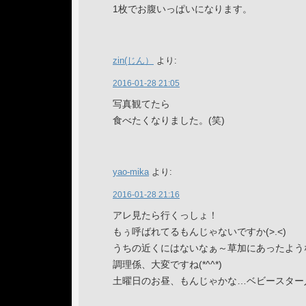
1枚でお腹いっぱいになります。
zin(じん）
より:
2016-01-28 21:05
写真観てたら
食べたくなりました。(笑)
yao-mika
より:
2016-01-28 21:16
アレ見たら行くっしょ！
もぅ呼ばれてるもんじゃないですか(>.<)
うちの近くにはないなぁ～草加にあったような…
調理係、大変ですね(*^^*)
土曜日のお昼、もんじゃかな…ベビースター入