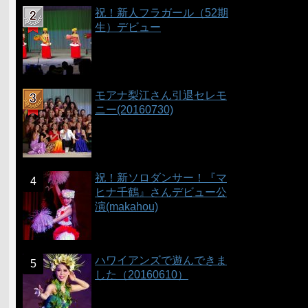
祝！新人フラガール（52期
生）デビュー
モアナ梨江さん引退セレモ
ニー(20160730)
祝！新ソロダンサー！『マ
ヒナ千鶴』さんデビュー公
演(makahou)
ハワイアンズで遊んできま
した（20160610）