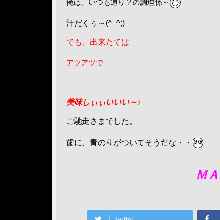
俺は、いつも通り？の調理係～
汗だくぅ～(^_^;)
でも、出来たては
アツアツで
美味しぃぃいいい～♪
ご馳走さまでした。
歯に、
青のりがついてそうだな・・
ＭＡ
Twitter