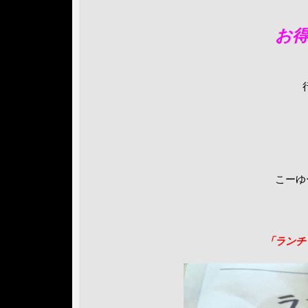
お
こーゆ
「ランチ