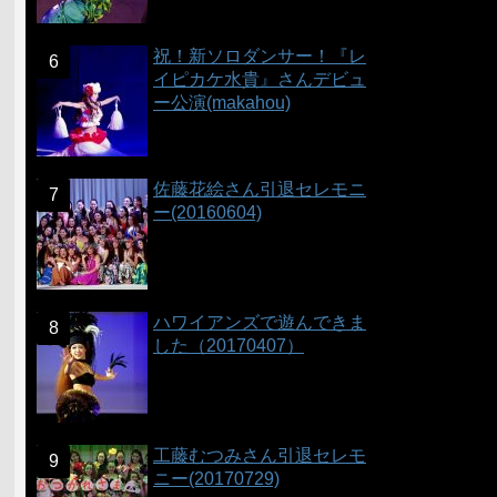
祝！新ソロダンサー！『レ
イピカケ水貴』さんデビュ
ー公演(makahou)
佐藤花絵さん引退セレモニ
ー(20160604)
ハワイアンズで遊んできま
した（20170407）
工藤むつみさん引退セレモ
ニー(20170729)