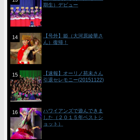
期生）デビュー
【号外】姫（大河原綾華さ
ん）復帰！
【速報】オーリノ苑未さん
引退セレモニー(20151122)
ハワイアンズで遊んできま
した（２０１５年ベストシ
ョット）