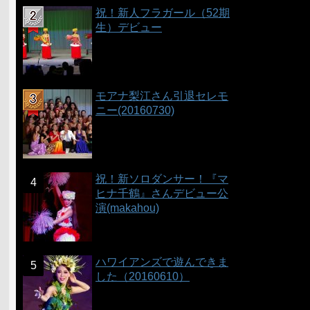
祝！新人フラガール（52期
生）デビュー
モアナ梨江さん引退セレモ
ニー(20160730)
祝！新ソロダンサー！『マ
ヒナ千鶴』さんデビュー公
演(makahou)
ハワイアンズで遊んできま
した（20160610）