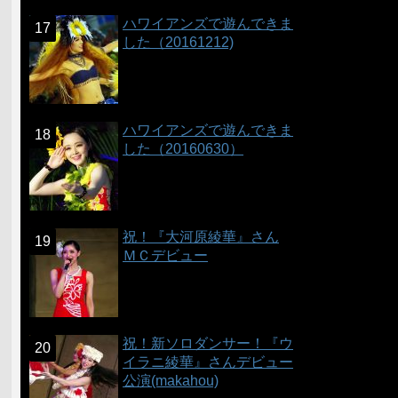
ハワイアンズで遊んできま
した（20161212)
ハワイアンズで遊んできま
した（20160630）
祝！『大河原綾華』さん
ＭＣデビュー
祝！新ソロダンサー！『ウ
イラニ綾華』さんデビュー
公演(makahou)