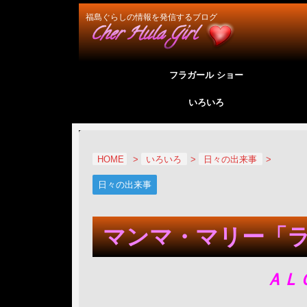
福島ぐらしの情報を発信するブログ
フラガール ショー
いろいろ
HOME
>
いろいろ
>
日々の出来事
>
日々の出来事
マンマ・マリー「
ＡＬ