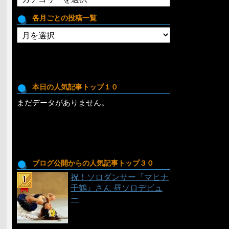
テ
ゴ
各月ごとの投稿一覧
リ
各
月
ご
と
の
投
本日の人気記事トップ１０
稿
まだデータがありません。
一
覧
ブログ公開からの人気記事トップ３０
祝！ソロダンサー『マヒナ
千鶴』さん 昼ソロデビュ
ー