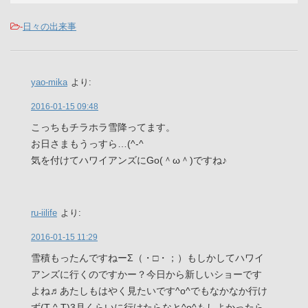
-
日々の出来事
yao-mika
より:
2016-01-15 09:48
こっちもチラホラ雪降ってます。
お日さまもうっすら…(^-^ゞ
気を付けてハワイアンズにGo(＾ω＾)ですね♪
ru-iilife
より:
2016-01-15 11:29
雪積もったんですねーΣ（・□・；）もしかしてハワイ
アンズに行くのですかー？今日から新しいショーです
よね♬あたしもはやく見たいです^o^でもなかなか行け
ず(T ^ T)3月くらいに行けたらなと^o^もしよかったら