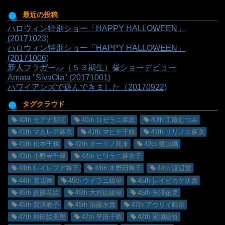
最近の投稿
ハロウィン特別ショー「HAPPY HALLOWEEN」
(20171023)
ハロウィン特別ショー「HAPPY HALLOWEEN」
(20171006)
新人フラガール（５３期生）昼ショーデビュー
Amata "SivaOla" (20171001)
ハワイアンズで遊んできました（20170922)
タグクラウド
40th モアナ梨江
40th ロゼラニ幸恵
40th 工藤むつみ
41th マカレア麻衣
41th マヒナ千鶴
41th リリノエ麻美
41th 松本千鶴
42th オーリノ苑未
42th 鷺加織
43th 小野寺千尋
44th ヒワラニ麻衣子
44th レイレフア舞子
44th 木野田舞子
44th 渡辺愛
44th 渡辺舞
45th ウイラニ綾華
45th レイピカケ水貴
45th 佐藤花絵
45th 大河原綾華
45th 矢澤佑吏
45th 賀澤教子
45th 須藤水貴
47th アウリイ晴奈
47th 和田絵美里
47th 平田千晴
47th 梁瀬結香