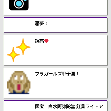
悪夢！
誘惑
フラガールズ甲子園！
国宝 白水阿弥陀堂 紅葉ライトア