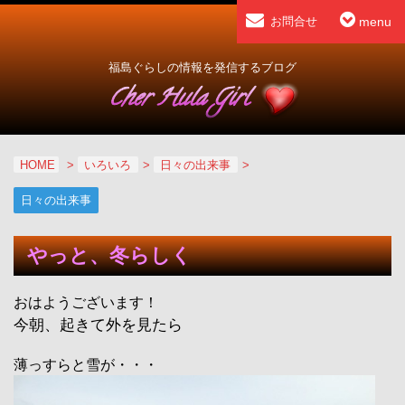
menu
お問合せ
福島ぐらしの情報を発信するブログ
HOME
>
いろいろ
>
日々の出来事
>
日々の出来事
やっと、冬らしく
おはようございます！
今朝、起きて外を見たら
薄っすらと雪が・・・