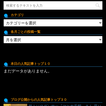
カテゴリ
カ
テ
ゴ
各月ごとの投稿一覧
リ
各
月
ご
と
の
投
本日の人気記事トップ１０
稿
まだデータがありません。
一
覧
ブログ公開からの人気記事トップ３０