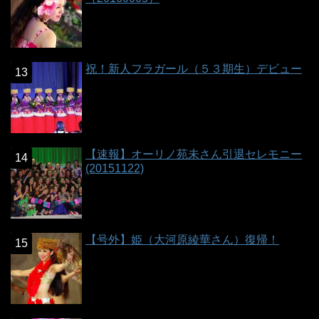
祝！新人フラガール（５３期生）デビュー
【速報】オーリノ苑未さん引退セレモニー
(20151122)
【号外】姫（大河原綾華さん）復帰！