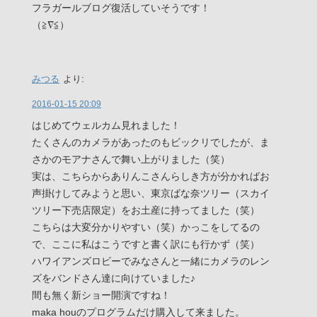
フラガールブログ復活していそうです！
（≧∇≦）
みつる
より:
2016-01-15 20:09
はじめてウェルカム見れました！
たくさんのカメラがあったのもビックリでしたが、ま
さかのモアナさんで舞い上がりました（笑）
実は、こちらからありんこさんらしき方が分かればお
声掛けしてみようと思い、東京ばな奈ツリー（スカイ
ツリー下売店限定）をお土産に持ってました（笑）
こちらは大変分かりやすい（笑）かっこをしてるの
で、ここに私はこうですと書く訳にも行かず（笑）
ハワイアンズロビーでみなさんと一緒にカメラのレン
ズをバンドさん達に向けていました♪
間も無く新ショー開演ですね！
maka houのプログラムだけ購入して来ました。