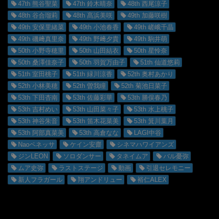
47th 熊谷聖菜
47th 鈴木晴奈
48th 西尾涼子
48th 谷合瑠莉
48th 髙浜美咲
49th 加藤咲樹
49th 安保里緒菜
49th 小池春香
49th 嵯峨千晶
49th 磯﨑真里奈
49th 野﨑夕貴
49th 駒井萌
50th 小野寺穂里
50th 山田結衣
50th 星怜奈
50th 桑澤佳奈子
50th 羽賀万由子
51th 仙道悠莉
51th 室田桃子
51th 緑川涼香
52th 奥村あかり
52th 小林美穂
52th 曽我瞳
52th 菊池日菜子
53th 下田杏南
53th 佐藤彩華
53th 勝俣春乃
53th 吉村めい
53th 山田菜々子
53th 水上桃子
53th 神谷朱音
53th 笛木花菜美
53th 箕川葉月
53th 阿部真菜美
53th 高倉なな
LAGI中谷
Naoペネッサ
ケイン安齋
シネマハワイアンズ
ジンLEON
ソロダンサー
タネイムア
バル憂弥
ムア史弥
ラストステージ
動画
引退セレモニー
新人フラガール
翔アンドリュー
裕仁ALEX