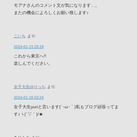
モアナさんのコメント文が気になります…。
またの機会によろしくお願い致します♪
こいち
より:
2016-01-15 20:28
これから東京へ!!
楽しんでください。
女子大生ゆりっち
より:
2016-01-16 03:24
女子大生yuriと言います(´･ω･｀)私もブログ頑張ってま
す♪ヽ(´▽｀)/★