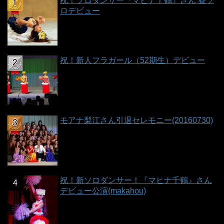
祝！ソロダンサー『マヒナ千鶴』さん 昼ソ
ロデビュー
祝！新人フラガール（52期生）デビュー
モアナ梨江さん引退セレモニー(20160730)
祝！新ソロダンサー！『マヒナ千鶴』さん
デビュー公演(makahou)