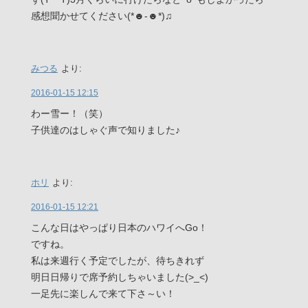
感想聞かせてください(*☻-☻*)♫
みつる
より:
2016-01-15 12:15
わー雪ー！（笑）
子供達のはしゃぐ声で知りました♪
ホリ
より:
2016-01-15 12:21
こんな日はやっぱり日本のハワイへGo！
ですね。
私は来週行く予定でしたが、待ちきれず
明日日帰りで席予約しちゃいました(>_<)
一足先に楽しんで来て下さ～い！