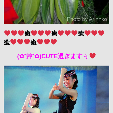
癒
癒
癒
癒
癒
(✿˘艸˘✿)CUTE過ぎますぅ