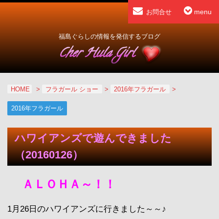
menu
お問合せ
福島ぐらしの情報を発信するブログ
HOME
>
フラガール ショー
>
2016年フラガール
>
2016年フラガール
ハワイアンズで遊んできました
（20160126）
ＡＬＯＨＡ～！！
1月26日のハワイアンズに行きました～～♪