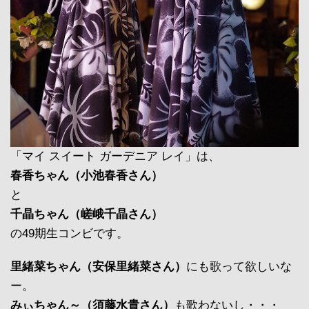
「マイ スイート ガーデニア レイ」は、
春香ちゃん（小池春香さん）
と
千晶ちゃん（嵯峨千晶さん）
の49期生コンビです。
里緒菜ちゃん（安保里緒菜さん）
にも歌って欲しいな
ー。
みぃちゃん～（須藤水貴さん）
も歌わないし・・・