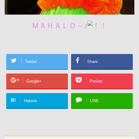
ＭＡＨＡＬＯ～♪
Twitter
Share
Google+
Pocket
B!
Hatena
LINE