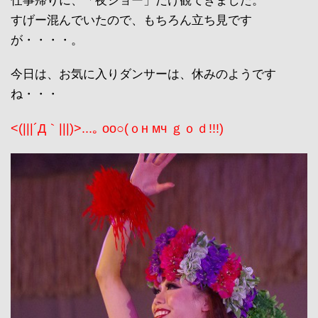
仕事帰りに、「夜ショー」だけ観てきました。
すげー混んでいたので、もちろん立ち見です
が・・・・。
今日は、お気に入りダンサーは、休みのようです
ね・・・
<(|||´Д｀|||)>...｡ oо○(ｏн мч ｇｏｄ!!!)