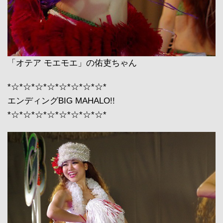
「オテア モエモエ」の佑吏ちゃん
*☆*☆*☆*☆*☆*☆*☆*☆*
エンディングBIG MAHALO!!
*☆*☆*☆*☆*☆*☆*☆*☆*