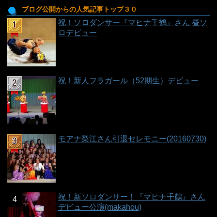
ブログ公開からの人気記事トップ３０
祝！ソロダンサー『マヒナ千鶴』さん 昼ソ
ロデビュー
祝！新人フラガール（52期生）デビュー
モアナ梨江さん引退セレモニー(20160730)
祝！新ソロダンサー！『マヒナ千鶴』さん
デビュー公演(makahou)