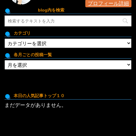
プロフィール詳細
blog内を検索
カテゴリ
カ
テ
ゴ
各月ごとの投稿一覧
リ
各
月
ご
と
の
投
本日の人気記事トップ１０
稿
まだデータがありません。
一
覧