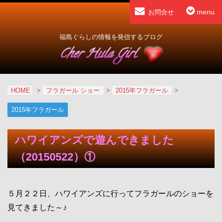
menu
お問合せ
福島ぐらしの情報を発信するブログ
HOME
>
フラガール ショー
>
2015年フラガール
>
2015年フラガール
ハワイアンズで遊んできました
（20150522）①
５月２２日、ハワイアンズに行ってフラガールのショーを
見てきました～♪