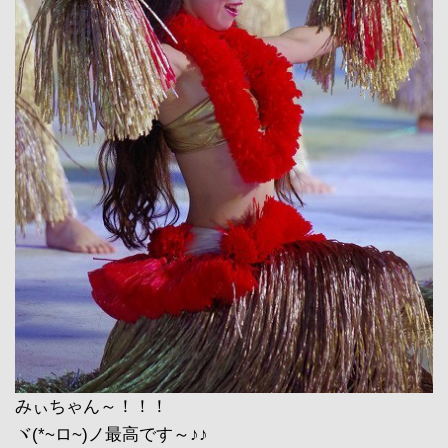
みぃちゃん～！！！
ヾ(*~ロ~)ノ最高です～♪♪