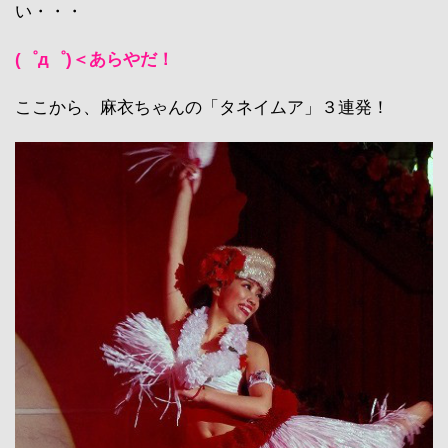
い・・・
(゜д゜)＜あらやだ！
ここから、麻衣ちゃんの「タネイムア」３連発！