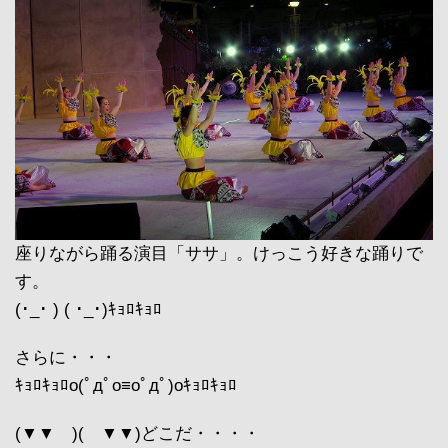
座りながら踊る演目「ササ」。けっこう好きな踊りで
す。
(･_･ ) ( ･_･)ｷｮﾛｷｮﾛ
さらに・・・
ｷｮﾛｷｮﾛo(ﾟдﾟo≡oﾟдﾟ)oｷｮﾛｷｮﾛ
(▼▼ )( ▼▼)どこだ・・・・