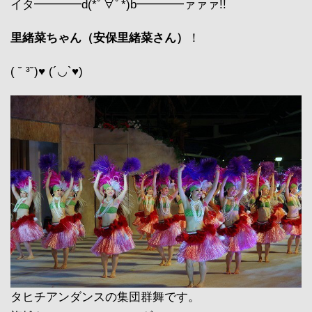
イタ━━━━d(*ﾟ∀ﾟ*)b━━━━ァァァ!!
里緒菜ちゃん（安保里緒菜さん）
！
( ˘ ³˘)♥ (´◡`♥)
タヒチアンダンスの集団群舞です。