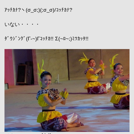
ｱｯﾁｶﾅ?ヽ(σ_σ;)(;σ_σ)/ｺｯﾁｶﾅ?
いない・・・・
ﾀﾞｳｼﾞﾝｸﾞ(Γ-~)Γｺｯﾁｶ!! Σ(~ﾛ~;)ﾐﾂｶｯﾀ!!