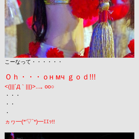
こーなって・・・・・・
Ｏｈ・・・ｏн мч ｇｏｄ!!!
<(|||´Д｀|||)>...｡ oо○
・・・
・・
・
ヵヮ━(*′▽`*)━ｴｴｯ!!