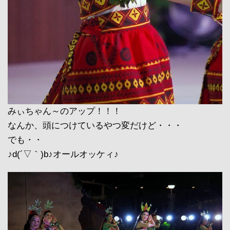
みぃちゃん～のアップ！！！
なんか、頭につけているやつ変だけど・・・
でも・・
♪d(´▽｀)b♪オールオッケィ♪