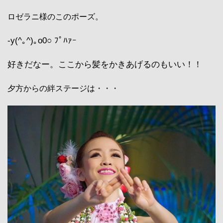
ロゼラニ様のこのポーズ。
-y(^｡^)｡o0○ ﾌﾟﾊｧｰ
好きだなー。ここから髪をかきあげるのもいい！！
夕方からの絆ステージは・・・