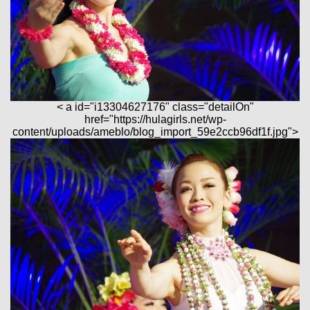
< a id="i13304627176" class="detailOn"
href="https://hulagirls.net/wp-
content/uploads/ameblo/blog_import_59e2ccb96df1f.jpg">