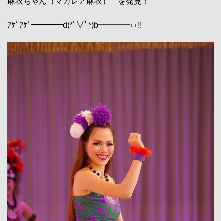
麻衣ちゃん（マカレア麻衣） を発見！
ｱｹﾞｱｹﾞ━━━━d(*ﾟ∀ﾟ*)b━━━━ｪｪ!!