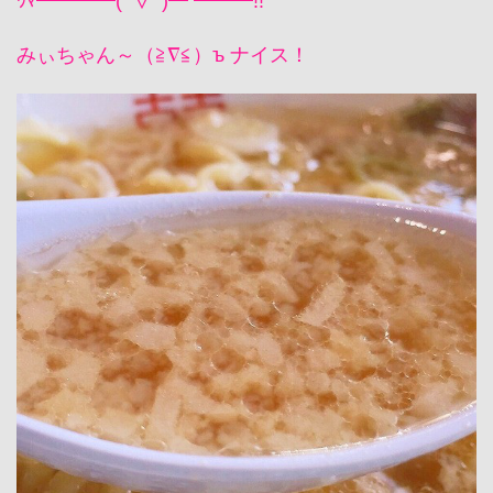
ｳﾏ━━━━(ﾟ∀ﾟ)━ ━━━!!
みぃちゃん～（≧∇≦）ъ ナイス！