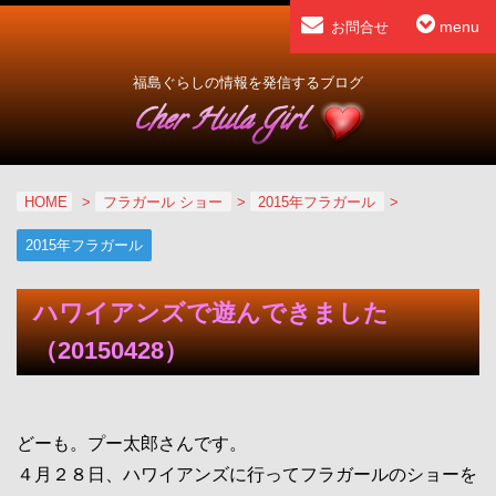
menu
お問合せ
福島ぐらしの情報を発信するブログ
HOME
>
フラガール ショー
>
2015年フラガール
>
2015年フラガール
ハワイアンズで遊んできました
（20150428）
どーも。プー太郎さんです。
４月２８日、ハワイアンズに行ってフラガールのショーを