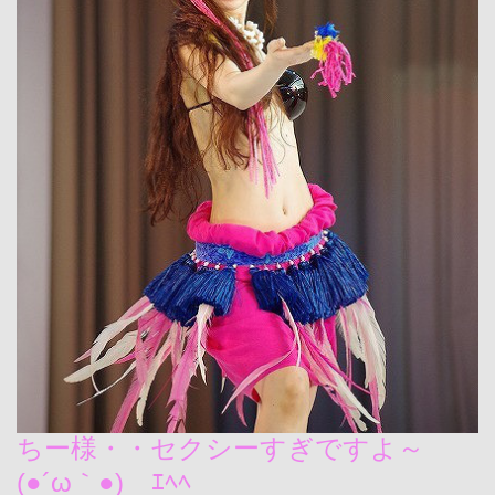
ちー様・・セクシーすぎですよ～
(●´ω｀●)ゞｴﾍﾍ