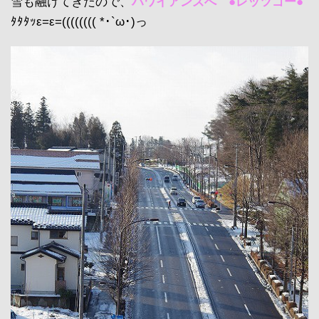
雪も融けてきたので、
ハワイアンズへ ●レッツゴー●
ﾀﾀﾀｯε=ε=(((((((( *･`ω･)っ