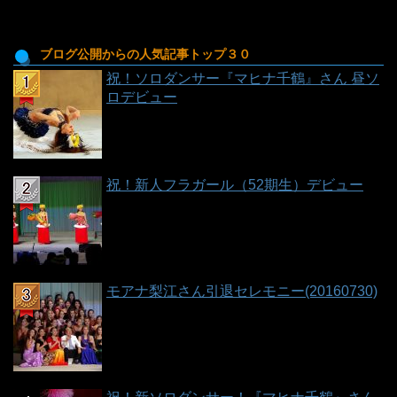
ブログ公開からの人気記事トップ３０
祝！ソロダンサー『マヒナ千鶴』さん 昼ソ
ロデビュー
祝！新人フラガール（52期生）デビュー
モアナ梨江さん引退セレモニー(20160730)