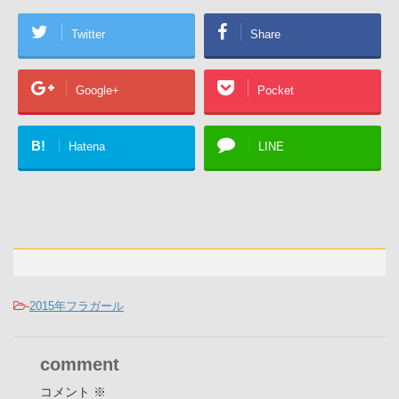
Twitter
Share
Google+
Pocket
B!
Hatena
LINE
-
2015年フラガール
comment
コメント
※