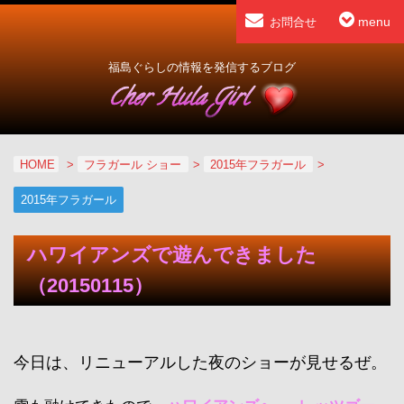
menu
お問合せ
福島ぐらしの情報を発信するブログ
HOME
>
フラガール ショー
>
2015年フラガール
>
2015年フラガール
ハワイアンズで遊んできました
（20150115）
今日は、リニューアルした夜のショーが見せるぜ。