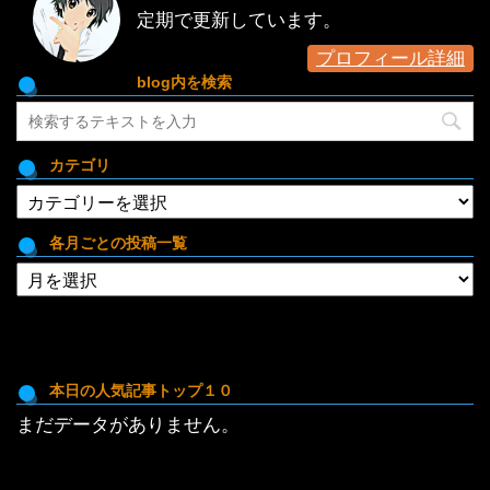
定期で更新しています。
プロフィール詳細
blog内を検索
カテゴリ
カ
テ
ゴ
各月ごとの投稿一覧
リ
各
月
ご
と
の
投
本日の人気記事トップ１０
稿
まだデータがありません。
一
覧