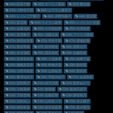
41th 松本千鶴
42th オーリノ苑未
42th 鷺加織
43th 小野寺千尋
44th ヒワラニ麻衣子
44th レイレフア舞子
44th 木野田舞子
44th 渡辺愛
44th 渡辺舞
45th ウイラニ綾華
45th レイピカケ水貴
45th 佐藤花絵
45th 大河原綾華
45th 矢澤佑吏
45th 賀澤教子
45th 須藤水貴
47th アウリイ晴奈
47th 和田絵美里
47th 平田千晴
47th 梁瀬結香
47th 熊谷聖菜
47th 鈴木晴奈
48th 西尾涼子
48th 谷合瑠莉
48th 髙浜美咲
49th 加藤咲樹
49th 安保里緒菜
49th 小池春香
49th 嵯峨千晶
49th 磯﨑真里奈
49th 野﨑夕貴
49th 駒井萌
50th 小野寺穂里
50th 山田結衣
50th 星怜奈
50th 桑澤佳奈子
50th 羽賀万由子
51th 仙道悠莉
51th 室田桃子
51th 緑川涼香
52th 奥村あかり
52th 小林美穂
52th 曽我瞳
52th 菊池日菜子
53th 下田杏南
53th 佐藤彩華
53th 勝俣春乃
53th 吉村めい
53th 山田菜々子
53th 水上桃子
53th 神谷朱音
53th 笛木花菜美
53th 箕川葉月