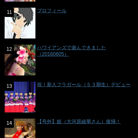
プロフィール
ハワイアンズで遊んできました
（20160605）
祝！新人フラガール（５３期生）デビュー
【号外】姫（大河原綾華さん）復帰！