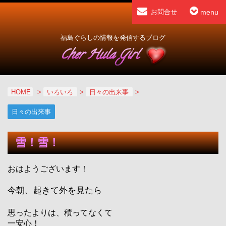
menu
お問合せ
福島ぐらしの情報を発信するブログ
HOME
>
いろいろ
>
日々の出来事
>
日々の出来事
雪！雪！
おはようございます！
今朝、起きて外を見たら
思ったよりは、積ってなくて
一安心！