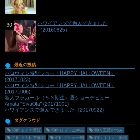
ハワイアンズで遊んできました
（20160625）
最近の投稿
ハロウィン特別ショー「HAPPY HALLOWEEN」
(20171023)
ハロウィン特別ショー「HAPPY HALLOWEEN」
(20171006)
新人フラガール（５３期生）昼ショーデビュー
Amata "SivaOla" (20171001)
ハワイアンズで遊んできました（20170922)
タグクラウド
40th モアナ梨江
40th ロゼラニ幸恵
40th 工藤むつみ
41th マカレア麻衣
41th マヒナ千鶴
41th リリノエ麻美