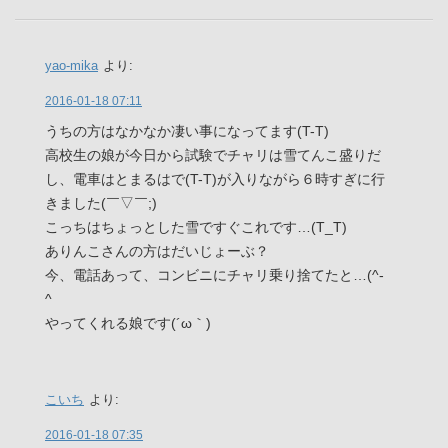
yao-mika
より:
2016-01-18 07:11
うちの方はなかなか凄い事になってます(T-T)
高校生の娘が今日から試験でチャリは雪てんこ盛りだ
し、電車はとまるはで(T-T)が入りながら６時すぎに行
きました(￣▽￣;)
こっちはちょっとした雪ですぐこれです…(T_T)
ありんこさんの方はだいじょーぶ？
今、電話あって、コンビニにチャリ乗り捨てたと…(^-
^ゞ
やってくれる娘です(´ω｀)
こいち
より:
2016-01-18 07:35