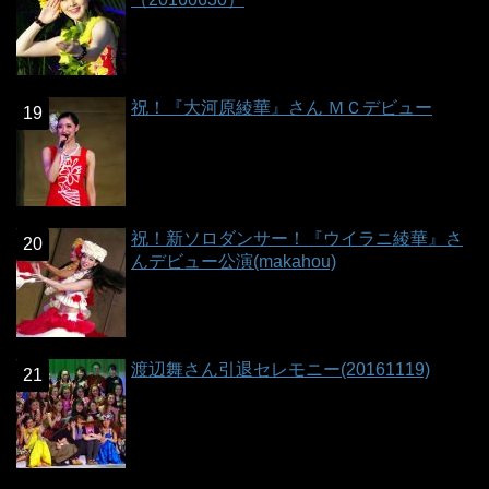
祝！『大河原綾華』さん ＭＣデビュー
祝！新ソロダンサー！『ウイラニ綾華』さ
んデビュー公演(makahou)
渡辺舞さん引退セレモニー(20161119)