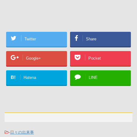
Twitter
Share
Google+
Pocket
B!
Hatena
LINE
-
日々の出来事