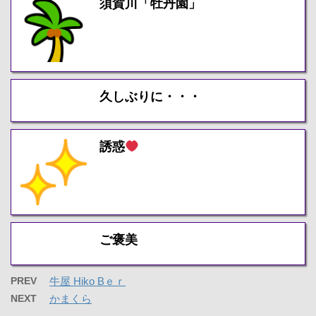
須賀川「牡丹園」
久しぶりに・・・
誘惑
ご褒美
PREV
牛屋 Hiko Bｅｒ
NEXT
かまくら