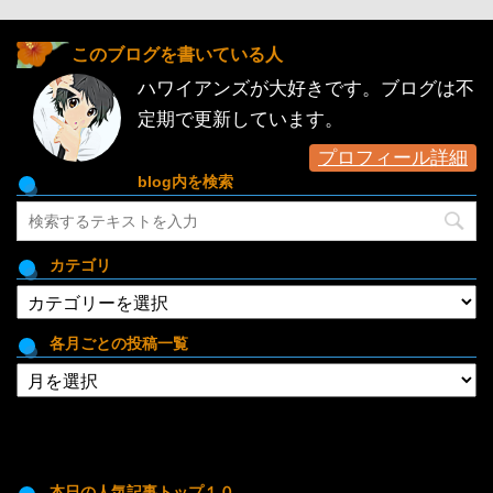
このブログを書いている人
ハワイアンズが大好きです。ブログは不
定期で更新しています。
プロフィール詳細
blog内を検索
カテゴリ
カ
テ
ゴ
各月ごとの投稿一覧
リ
各
月
ご
と
の
投
本日の人気記事トップ１０