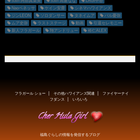
53th 阿部真菜美
53th 高倉なな
LAGI中谷
Naoペネッサ
ケイン安齋
シネマハワイアンズ
ジンLEON
ソロダンサー
タネイムア
バル憂弥
ムア史弥
ラストステージ
動画
引退セレモニー
新人フラガール
翔アンドリュー
裕仁ALEX
フラガール ショー
その他ハワイアンズ関連
ファイヤーナイ
フダンス
いろいろ
福島ぐらしの情報を発信するブログ