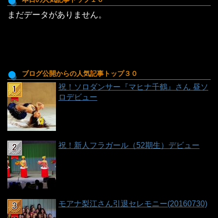
稿
まだデータがありません。
一
覧
ブログ公開からの人気記事トップ３０
祝！ソロダンサー『マヒナ千鶴』さん 昼ソ
ロデビュー
祝！新人フラガール（52期生）デビュー
モアナ梨江さん引退セレモニー(20160730)