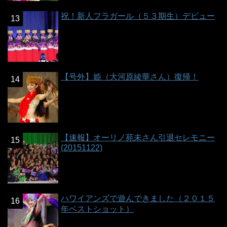
祝！新人フラガール（５３期生）デビュー
【号外】姫（大河原綾華さん）復帰！
【速報】オーリノ苑未さん引退セレモニー
(20151122)
ハワイアンズで遊んできました（２０１５
年ベストショット）