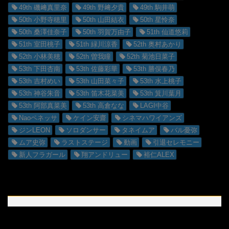
49th 磯﨑真里奈
49th 野﨑夕貴
49th 駒井萌
50th 小野寺穂里
50th 山田結衣
50th 星怜奈
50th 桑澤佳奈子
50th 羽賀万由子
51th 仙道悠莉
51th 室田桃子
51th 緑川涼香
52th 奥村あかり
52th 小林美穂
52th 曽我瞳
52th 菊池日菜子
53th 下田杏南
53th 佐藤彩華
53th 勝俣春乃
53th 吉村めい
53th 山田菜々子
53th 水上桃子
53th 神谷朱音
53th 笛木花菜美
53th 箕川葉月
53th 阿部真菜美
53th 高倉なな
LAGI中谷
Naoペネッサ
ケイン安齋
シネマハワイアンズ
ジンLEON
ソロダンサー
タネイムア
バル憂弥
ムア史弥
ラストステージ
動画
引退セレモニー
新人フラガール
翔アンドリュー
裕仁ALEX