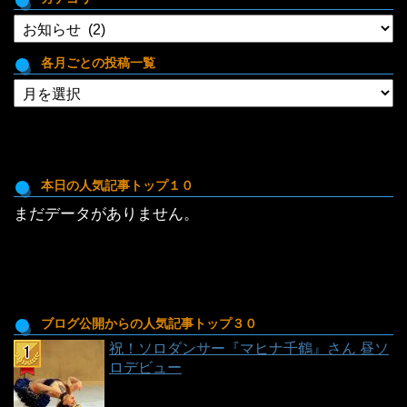
カ
テ
ゴ
各月ごとの投稿一覧
リ
各
月
ご
と
の
投
本日の人気記事トップ１０
稿
まだデータがありません。
一
覧
ブログ公開からの人気記事トップ３０
祝！ソロダンサー『マヒナ千鶴』さん 昼ソ
ロデビュー