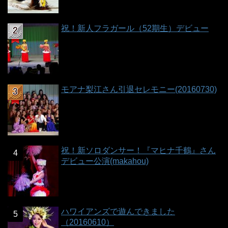
祝！新人フラガール（52期生）デビュー
モアナ梨江さん引退セレモニー(20160730)
祝！新ソロダンサー！『マヒナ千鶴』さん
デビュー公演(makahou)
ハワイアンズで遊んできました
（20160610）