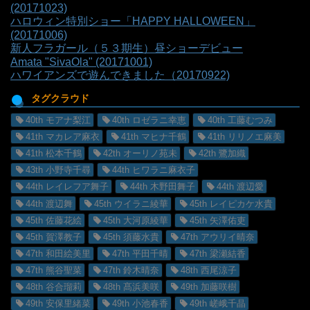
(20171023)
ハロウィン特別ショー「HAPPY HALLOWEEN」
(20171006)
新人フラガール（５３期生）昼ショーデビュー
Amata "SivaOla" (20171001)
ハワイアンズで遊んできました（20170922)
タグクラウド
40th モアナ梨江
40th ロゼラニ幸恵
40th 工藤むつみ
41th マカレア麻衣
41th マヒナ千鶴
41th リリノエ麻美
41th 松本千鶴
42th オーリノ苑未
42th 鷺加織
43th 小野寺千尋
44th ヒワラニ麻衣子
44th レイレフア舞子
44th 木野田舞子
44th 渡辺愛
44th 渡辺舞
45th ウイラニ綾華
45th レイピカケ水貴
45th 佐藤花絵
45th 大河原綾華
45th 矢澤佑吏
45th 賀澤教子
45th 須藤水貴
47th アウリイ晴奈
47th 和田絵美里
47th 平田千晴
47th 梁瀬結香
47th 熊谷聖菜
47th 鈴木晴奈
48th 西尾涼子
48th 谷合瑠莉
48th 髙浜美咲
49th 加藤咲樹
49th 安保里緒菜
49th 小池春香
49th 嵯峨千晶