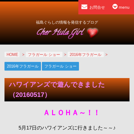
menu
お問合せ
福島ぐらしの情報を発信するブログ
HOME
>
フラガール ショー
>
2016年フラガール
>
2016年フラガール
フラガール ショー
ハワイアンズで遊んできました
（20160517）
ＡＬＯＨＡ～！！
5月17日のハワイアンズに行きました～～♪