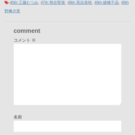
-
40th 工藤むつみ
,
47th 熊谷聖菜
,
48th 髙浜美咲
,
49th 嵯峨千晶
,
49th
野﨑夕貴
comment
コメント
※
名前