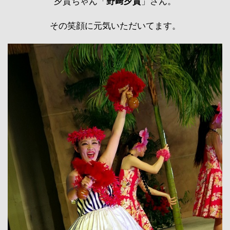
夕貴ちゃん「
野﨑夕貴
」さん。
その笑顔に元気いただいてます。